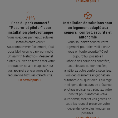
En savoir plus
Pose du pack connecté
Installation de solutions pour
"Mesurer et piloter" pour
un logement adapté aux
installation photovoltaïque
seniors : confort, sécurité et
autonomie
Vous avez des panneaux solaires
installés chez vous ?
Vous souhaitez adapter votre
Autoconsommer facilement, c’est
logement pour bien vieillir chez
possible ! Avec le pack connecté
vous en toute sécurité ? C’est
Drivia with Netatmo « Mesurer et
aujourd’hui possible !
Piloter », suivez en temps réel votre
Grâce à des solutions adaptées,
production solaire et agissez sur
astucieuses ou connectées,
vos appareils énergivores afin de
améliorez votre confort, sécurisez
réduire vos factures d’électricité.
vos déplacements et gagnez en
autonomie au quotidien. Éclairage
En savoir plus
intelligent, détecteurs de présence,
pilotage à distance : adaptez votre
habitat pour renforcer votre
autonomie, faciliter vos gestes de
tous les jours et préserver votre
indépendance le plus longtemps
possible.