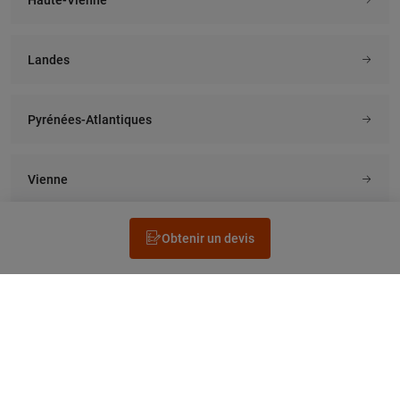
Landes
Pyrénées-Atlantiques
Vienne
Obtenir un devis
Rechercher un électricien
Prestation
Questions fréquentes