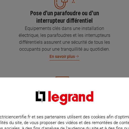
Pose d’un parafoudre ou d'un
interrupteur différentiel
Equipements clés dans une installation
électrique, les parafoudres et les interrupteurs
différentiels assurent une sécurité de tous les
occupants pour une tranquillité au quotidien.
En savoir plus
Mise aux normes de l’installation
électrique
Parce que l’électricité implique la sécurité et la
ctriciencertifie.fr et ses partenaires utilisent des cookies afin d'optim
lités du site, de vous proposer des vidéos et des remontées de con
protection de votre famille et de vos biens,
s sociales, à des fins d'analyse de l'audience du site et à des fins pub