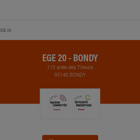
EGE 20
EGE 20 - BONDY
115 allée des Tilleuls
93140 BONDY