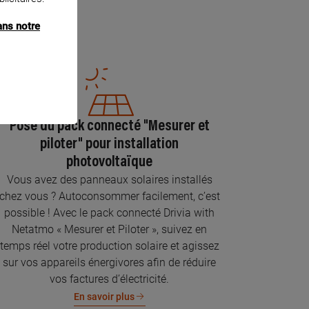
ans notre
Pose du pack connecté "Mesurer et
piloter" pour installation
photovoltaïque
Vous avez des panneaux solaires installés
chez vous ? Autoconsommer facilement, c’est
possible ! Avec le pack connecté Drivia with
Netatmo « Mesurer et Piloter », suivez en
temps réel votre production solaire et agissez
sur vos appareils énergivores afin de réduire
vos factures d’électricité.
En savoir plus