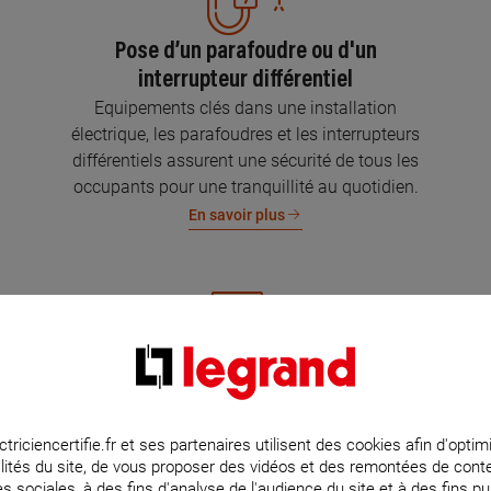
Pose d’un parafoudre ou d'un
interrupteur différentiel
Equipements clés dans une installation
électrique, les parafoudres et les interrupteurs
différentiels assurent une sécurité de tous les
occupants pour une tranquillité au quotidien.
En savoir plus
Mise aux normes de l’installation
électrique
Parce que l’électricité implique la sécurité et la
ctriciencertifie.fr et ses partenaires utilisent des cookies afin d'optim
lités du site, de vous proposer des vidéos et des remontées de con
protection de votre famille et de vos biens,
s sociales, à des fins d'analyse de l'audience du site et à des fins pub