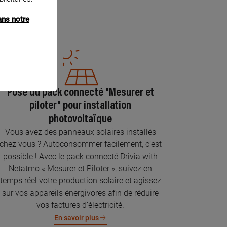
ans notre
Pose du pack connecté "Mesurer et
piloter" pour installation
photovoltaïque
Vous avez des panneaux solaires installés
chez vous ? Autoconsommer facilement, c’est
possible ! Avec le pack connecté Drivia with
Netatmo « Mesurer et Piloter », suivez en
temps réel votre production solaire et agissez
sur vos appareils énergivores afin de réduire
vos factures d’électricité.
En savoir plus