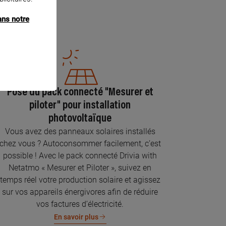
ans notre
Pose du pack connecté "Mesurer et
piloter" pour installation
photovoltaïque
Vous avez des panneaux solaires installés
chez vous ? Autoconsommer facilement, c’est
possible ! Avec le pack connecté Drivia with
Netatmo « Mesurer et Piloter », suivez en
temps réel votre production solaire et agissez
sur vos appareils énergivores afin de réduire
vos factures d’électricité.
En savoir plus