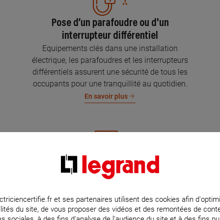
Pose d’un parafoudre ou d'un
interrupteur différentiel
Equipements clés dans une installation
électrique, les parafoudres et les interrupteurs
différentiels assurent une sécurité de tous les
occupants pour une tranquillité au quotidien.
En savoir plus
Mise aux normes de l’installation
électrique
Parce que l’électricité implique la sécurité et la
ctriciencertifie.fr et ses partenaires utilisent des cookies afin d'optim
lités du site, de vous proposer des vidéos et des remontées de con
protection de votre famille et de vos biens,
s sociales, à des fins d'analyse de l'audience du site et à des fins pub