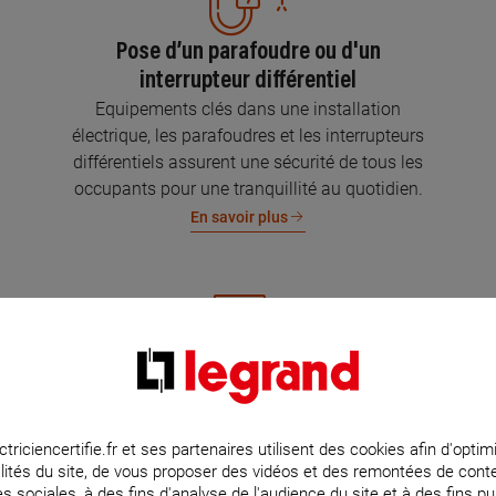
Pose d’un parafoudre ou d'un
interrupteur différentiel
Equipements clés dans une installation
électrique, les parafoudres et les interrupteurs
différentiels assurent une sécurité de tous les
occupants pour une tranquillité au quotidien.
En savoir plus
Mise aux normes de l’installation
électrique
Parce que l’électricité implique la sécurité et la
ctriciencertifie.fr et ses partenaires utilisent des cookies afin d'optim
lités du site, de vous proposer des vidéos et des remontées de con
protection de votre famille et de vos biens,
s sociales, à des fins d'analyse de l'audience du site et à des fins pub