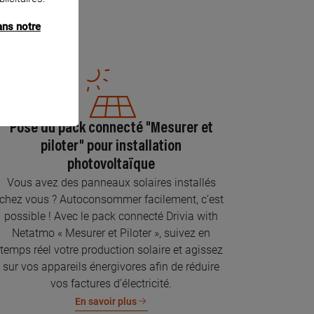
ans notre
Pose du pack connecté "Mesurer et
piloter" pour installation
photovoltaïque
Vous avez des panneaux solaires installés
chez vous ? Autoconsommer facilement, c’est
possible ! Avec le pack connecté Drivia with
Netatmo « Mesurer et Piloter », suivez en
temps réel votre production solaire et agissez
sur vos appareils énergivores afin de réduire
vos factures d’électricité.
En savoir plus