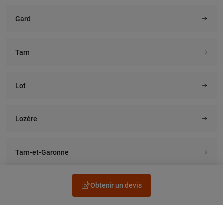
Gard
Tarn
Lot
Lozère
Tarn-et-Garonne
Obtenir un devis
Rechercher un électricien