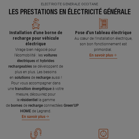
ELECTRICITE GENERALE OCCITANE
LES PRESTATIONS EN ÉLECTRICITÉ GÉNÉRALE
Installation d’une borne de
Pose d’un tableau électrique
recharge pour véhicule
Au cœur de l’installation électrique,
électrique
son bon fonctionnement est
Virage bien négocié pour
primordial.
l’écomobilité : les
voitures
En savoir plus
électriques
et
hybrides
rechargeables
se développent de
plus en plus. Les besoins
en
solutions
de
recharge
aussi !
Pour vous accompagner dans
une
transition énergétique
à votre
mesure, découvrez pour
le
résidentiel
la gamme
de
bornes
de
recharge
connectées
Green'UP
HOME
de Legrand.
En savoir plus