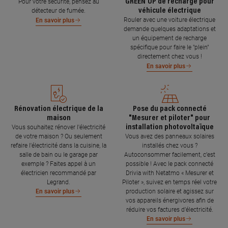
GREEN'UP de recharge pour
Pour votre sécurité, pensez au
véhicule électrique
détecteur de fumée.
Rouler avec une voiture électrique
En savoir plus
demande quelques adaptations et
un équipement de recharge
spécifique pour faire le "plein"
directement chez vous !
En savoir plus
Rénovation électrique de la
Pose du pack connecté
maison
"Mesurer et piloter" pour
installation photovoltaïque
Vous souhaitez rénover l'électricité
de votre maison ? Ou seulement
Vous avez des panneaux solaires
refaire l'électricité dans la cuisine, la
installés chez vous ?
salle de bain ou le garage par
Autoconsommer facilement, c’est
exemple ? Faites appel à un
possible ! Avec le pack connecté
électricien recommandé par
Drivia with Netatmo « Mesurer et
Legrand.
Piloter », suivez en temps réel votre
production solaire et agissez sur
En savoir plus
vos appareils énergivores afin de
réduire vos factures d’électricité.
En savoir plus