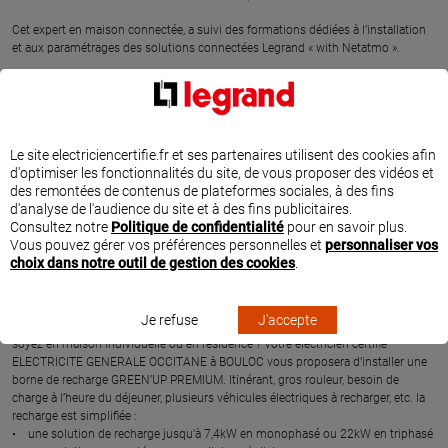
Cet expert en maison connectée, a suivi des formations dédiées à l’installation
et aux paramétrages des solutions connectées Legrand « with Netatmo ».
UN EXPERT EN RECHARGE DE VÉHICULES
ÉLECTRIQUES
Le site electriciencertifie.fr et ses partenaires utilisent des cookies afin
L’entreprise ELECTRICITE GENERALE OCCITANE à BOULOC est spécialisée dans
d'optimiser les fonctionnalités du site, de vous proposer des vidéos et
l’installation de bornes de recharges pour véhicules électriques.
des remontées de contenus de plateformes sociales, à des fins
Tous points de recharge supérieurs à 3,7kW doivent être installés par des
d'analyse de l'audience du site et à des fins publicitaires.
professionnels habilités (décret n°2017-26 art.22). Ces professionnels
Consultez notre
Politique de confidentialité
pour en savoir plus.
disposent de la « mention IRVE » et sont donc recommandés par Legrand pour
Vous pouvez gérer vos préférences personnelles et
personnaliser vos
l’installation de bornes de recharge.
choix dans notre outil de gestion des cookies
.
Ces experts en recharge de véhicules électriques, tels que ELECTRICITE
GENERALE OCCITANE, ont suivi des formations obligatoires proposées par
Legrand et dédiées à l’installation de bornes de recharge.
Je refuse
J'accepte
Vous avez besoin de recharger rapidement votre véhicule électrique que vous
soyez en maison individuelle ou en résidence ? Votre électricien certifié
ELECTRICITE GENERALE OCCITANE à BOULOC vous proposera d’installer une
borne de recharge GREEN’UP PREMIUM. Itinérant, gros rouleur, besoin de
charge à l’heure du déjeuner, plusieurs véhicules électriques à recharger, etc. la
recharge est simplifiée :
• une solution de recharge jusqu’à 7,4kW en monophasé ou 22kW en triphasé