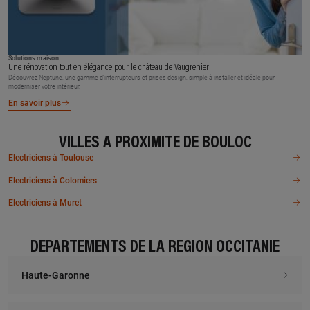
Solutions maison
Une rénovation tout en élégance pour le château de Vaugrenier
Découvrez Neptune, une gamme d’interrupteurs et prises design, simple à installer et idéale pour
moderniser votre intérieur.
En savoir plus
VILLES À PROXIMITÉ DE BOULOC
Electriciens à Toulouse
Electriciens à Colomiers
Electriciens à Muret
DÉPARTEMENTS DE LA RÉGION OCCITANIE
Haute-Garonne