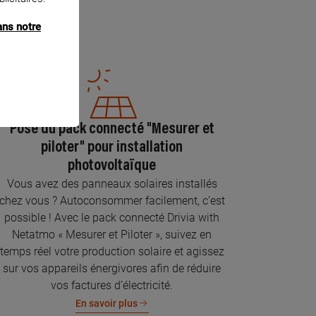
ans notre
Pose du pack connecté "Mesurer et
piloter" pour installation
photovoltaïque
Vous avez des panneaux solaires installés
chez vous ? Autoconsommer facilement, c’est
possible ! Avec le pack connecté Drivia with
Netatmo « Mesurer et Piloter », suivez en
temps réel votre production solaire et agissez
sur vos appareils énergivores afin de réduire
vos factures d’électricité.
En savoir plus