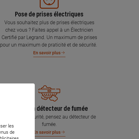
Pose de prises électriques
Vous souhaitez plus de prises électriques
chez vous ? Faites appel à un Électricien
Certifié par Legrand. Un maximum de prises
pour un maximum de praticité et de sécurité.
En savoir plus
Pose d’un détecteur de fumée
Pour votre sécurité, pensez au détecteur de
fumée.
iser les
tenus de
En savoir plus
licitaires.