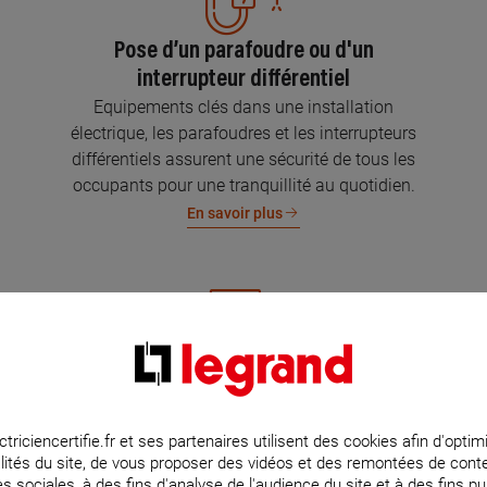
Pose d’un parafoudre ou d'un
interrupteur différentiel
Equipements clés dans une installation
électrique, les parafoudres et les interrupteurs
différentiels assurent une sécurité de tous les
occupants pour une tranquillité au quotidien.
En savoir plus
Mise aux normes de l’installation
électrique
Parce que l’électricité implique la sécurité et la
ctriciencertifie.fr et ses partenaires utilisent des cookies afin d'optim
lités du site, de vous proposer des vidéos et des remontées de con
protection de votre famille et de vos biens,
s sociales, à des fins d'analyse de l'audience du site et à des fins pub