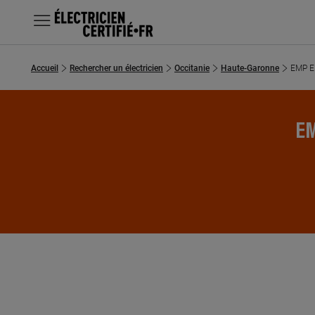
MENU
Accueil
Rechercher un électricien
Occitanie
Haute-Garonne
EMP E
Chercher un électricien
Prestations
EM
Questions fréquentes