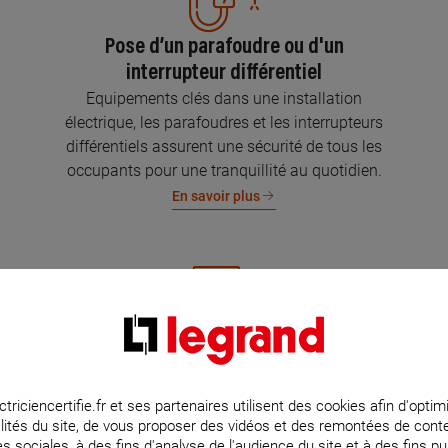
Pose d’un parafoudre ou d'un
interrupteur différentiel
Equipements clés dans une installation
électrique, les parafoudres et les interrupteurs
différentiels assurent une sécurité de tous les
occupants pour une tranquillité au quotidien.
En savoir plus
Mise aux normes de l’installation
électrique
Parce que l’électricité implique la sécurité et la
ctriciencertifie.fr et ses partenaires utilisent des cookies afin d'optim
lités du site, de vous proposer des vidéos et des remontées de con
protection de votre famille et de vos biens,
s sociales, à des fins d'analyse de l'audience du site et à des fins pub