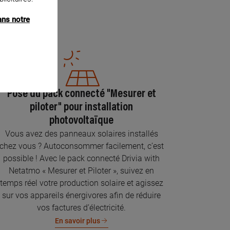
ans notre
Pose du pack connecté "Mesurer et
piloter" pour installation
photovoltaïque
Vous avez des panneaux solaires installés
chez vous ? Autoconsommer facilement, c’est
possible ! Avec le pack connecté Drivia with
Netatmo « Mesurer et Piloter », suivez en
temps réel votre production solaire et agissez
sur vos appareils énergivores afin de réduire
vos factures d’électricité.
En savoir plus