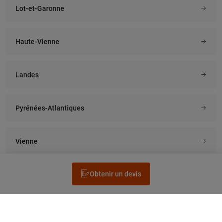
Lot-et-Garonne
Haute-Vienne
Landes
Pyrénées-Atlantiques
Vienne
Obtenir un devis
Rechercher un électricien