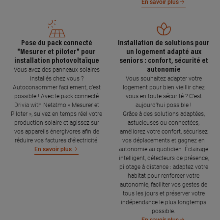
En savoir plus
Pose du pack connecté
Installation de solutions pour
"Mesurer et piloter" pour
un logement adapté aux
installation photovoltaïque
seniors : confort, sécurité et
autonomie
Vous avez des panneaux solaires
installés chez vous ?
Vous souhaitez adapter votre
Autoconsommer facilement, c’est
logement pour bien vieillir chez
possible ! Avec le pack connecté
vous en toute sécurité ? C’est
Drivia with Netatmo « Mesurer et
aujourd’hui possible !
Piloter », suivez en temps réel votre
Grâce à des solutions adaptées,
production solaire et agissez sur
astucieuses ou connectées,
vos appareils énergivores afin de
améliorez votre confort, sécurisez
réduire vos factures d’électricité.
vos déplacements et gagnez en
autonomie au quotidien. Éclairage
En savoir plus
intelligent, détecteurs de présence,
pilotage à distance : adaptez votre
habitat pour renforcer votre
autonomie, faciliter vos gestes de
tous les jours et préserver votre
indépendance le plus longtemps
possible.