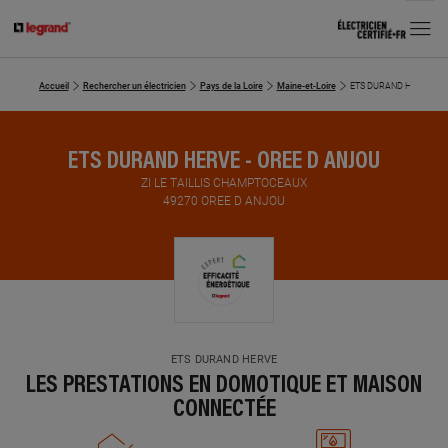
MENU
Accueil
Rechercher un électricien
Pays de la Loire
Maine-et-Loire
ETS DURAND HERVE
ETS DURAND HERVE - OREE D ANJOU
ZI LE TAILLIS CHAMPTOCEAUX
49270 OREE D ANJOU
ETS DURAND HERVE
LES PRESTATIONS EN DOMOTIQUE ET MAISON
CONNECTÉE