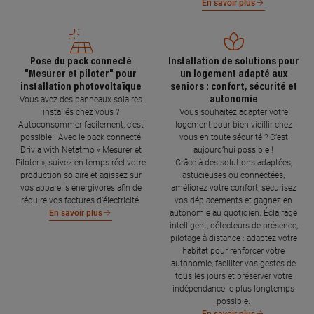
En savoir plus
Pose du pack connecté
Installation de solutions pour
"Mesurer et piloter" pour
un logement adapté aux
installation photovoltaïque
seniors : confort, sécurité et
autonomie
Vous avez des panneaux solaires
installés chez vous ?
Vous souhaitez adapter votre
Autoconsommer facilement, c’est
logement pour bien vieillir chez
possible ! Avec le pack connecté
vous en toute sécurité ? C’est
Drivia with Netatmo « Mesurer et
aujourd’hui possible !
Piloter », suivez en temps réel votre
Grâce à des solutions adaptées,
production solaire et agissez sur
astucieuses ou connectées,
vos appareils énergivores afin de
améliorez votre confort, sécurisez
réduire vos factures d’électricité.
vos déplacements et gagnez en
autonomie au quotidien. Éclairage
En savoir plus
intelligent, détecteurs de présence,
pilotage à distance : adaptez votre
habitat pour renforcer votre
autonomie, faciliter vos gestes de
tous les jours et préserver votre
indépendance le plus longtemps
possible.