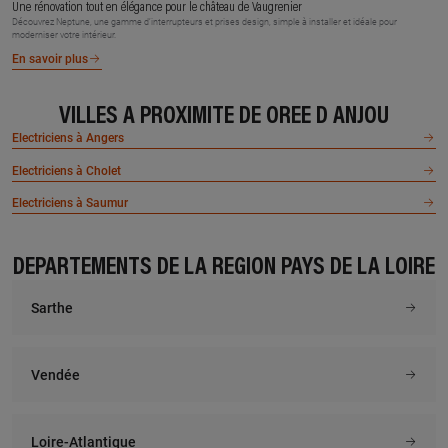
Une rénovation tout en élégance pour le château de Vaugrenier
Découvrez Neptune, une gamme d’interrupteurs et prises design, simple à installer et idéale pour
moderniser votre intérieur.
En savoir plus
VILLES À PROXIMITÉ DE OREE D ANJOU
Electriciens à Angers
Electriciens à Cholet
Electriciens à Saumur
DÉPARTEMENTS DE LA RÉGION PAYS DE LA LOIRE
Sarthe
Vendée
Loire-Atlantique