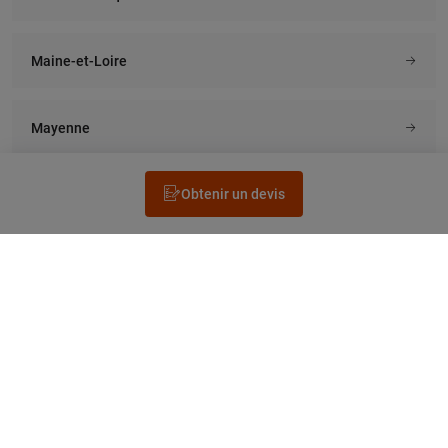
Maine-et-Loire
Mayenne
Obtenir un devis
Rechercher un électricien
Prestation
Questions fréquentes
Accéder au Legrand.fr