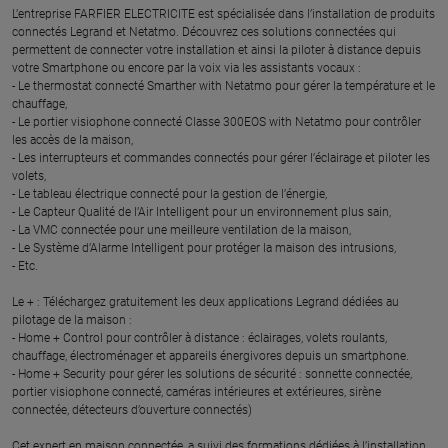
L’entreprise FARFIER ELECTRICITE est spécialisée dans l’installation de produits
connectés Legrand et Netatmo. Découvrez ces solutions connectées qui
permettent de connecter votre installation et ainsi la piloter à distance depuis
votre Smartphone ou encore par la voix via les assistants vocaux :
- Le thermostat connecté Smarther with Netatmo pour gérer la température et le
chauffage,
- Le portier visiophone connecté Classe 300EOS with Netatmo pour contrôler
les accès de la maison,
- Les interrupteurs et commandes connectés pour gérer l’éclairage et piloter les
volets,
- Le tableau électrique connecté pour la gestion de l’énergie,
- Le Capteur Qualité de l’Air Intelligent pour un environnement plus sain,
- La VMC connectée pour une meilleure ventilation de la maison,
- Le Système d’Alarme Intelligent pour protéger la maison des intrusions,
- Etc.
Le + : Téléchargez gratuitement les deux applications Legrand dédiées au
pilotage de la maison :
- Home + Control pour contrôler à distance : éclairages, volets roulants,
chauffage, électroménager et appareils énergivores depuis un smartphone.
- Home + Security pour gérer les solutions de sécurité : sonnette connectée,
portier visiophone connecté, caméras intérieures et extérieures, sirène
connectée, détecteurs d’ouverture connectés)
Cet expert en maison connectée, a suivi des formations dédiées à l’installation