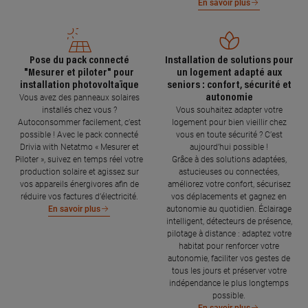
En savoir plus
Pose du pack connecté
Installation de solutions pour
"Mesurer et piloter" pour
un logement adapté aux
installation photovoltaïque
seniors : confort, sécurité et
autonomie
Vous avez des panneaux solaires
installés chez vous ?
Vous souhaitez adapter votre
Autoconsommer facilement, c’est
logement pour bien vieillir chez
possible ! Avec le pack connecté
vous en toute sécurité ? C’est
Drivia with Netatmo « Mesurer et
aujourd’hui possible !
Piloter », suivez en temps réel votre
Grâce à des solutions adaptées,
production solaire et agissez sur
astucieuses ou connectées,
vos appareils énergivores afin de
améliorez votre confort, sécurisez
réduire vos factures d’électricité.
vos déplacements et gagnez en
autonomie au quotidien. Éclairage
En savoir plus
intelligent, détecteurs de présence,
pilotage à distance : adaptez votre
habitat pour renforcer votre
autonomie, faciliter vos gestes de
tous les jours et préserver votre
indépendance le plus longtemps
possible.