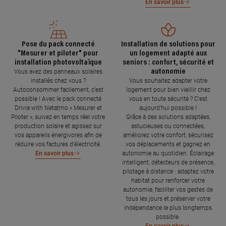
En savoir plus
Pose du pack connecté
Installation de solutions pour
"Mesurer et piloter" pour
un logement adapté aux
installation photovoltaïque
seniors : confort, sécurité et
autonomie
Vous avez des panneaux solaires
installés chez vous ?
Vous souhaitez adapter votre
Autoconsommer facilement, c’est
logement pour bien vieillir chez
possible ! Avec le pack connecté
vous en toute sécurité ? C’est
Drivia with Netatmo « Mesurer et
aujourd’hui possible !
Piloter », suivez en temps réel votre
Grâce à des solutions adaptées,
production solaire et agissez sur
astucieuses ou connectées,
vos appareils énergivores afin de
améliorez votre confort, sécurisez
réduire vos factures d’électricité.
vos déplacements et gagnez en
autonomie au quotidien. Éclairage
En savoir plus
intelligent, détecteurs de présence,
pilotage à distance : adaptez votre
habitat pour renforcer votre
autonomie, faciliter vos gestes de
tous les jours et préserver votre
indépendance le plus longtemps
possible.