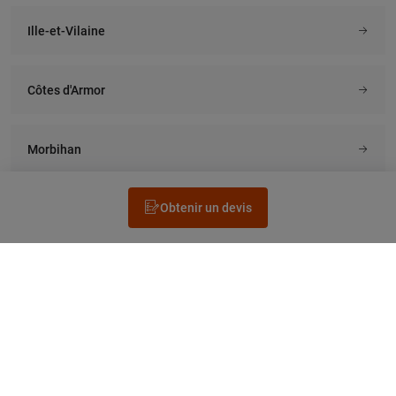
Ille-et-Vilaine
Côtes d'Armor
Morbihan
Obtenir un devis
Rechercher un électricien
Prestation
Questions fréquentes
Accéder au Legrand.fr