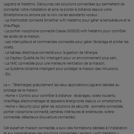
Legrand et Netatmo. Découvrez ces solutions connectées qui permettent de
connecter votre installation et ainsi la piloter à distance depuis votre
Smartphone ou encore par la voix via les assistants vocaux :
- Le thermostat connecté Smarther with Netatmo pour gérer la température et le
chauffage,
- Le portier visiophone connecté Classe 300EOS with Netatmo pour contrôler
les accès de la maison,
- Les interrupteurs et commandes connectés pour gérer l’éclairage et piloter les
volets,
- Le tableau électrique connecté pour la gestion de l’énergie,
- Le Capteur Qualité de l’Air Intelligent pour un environnement plus sain,
- La VMC connectée pour une meilleure ventilation de la maison,
- Le Système d’Alarme Intelligent pour protéger la maison des intrusions,
- Etc.
Le + : Téléchargez gratuitement les deux applications Legrand dédiées au
pilotage de la maison :
- Home + Control pour contrôler à distance : éclairages, volets roulants,
chauffage, électroménager et appareils énergivores depuis un smartphone.
- Home + Security pour gérer les solutions de sécurité : sonnette connectée,
portier visiophone connecté, caméras intérieures et extérieures, sirène
connectée, détecteurs d’ouverture connectés)
Cet expert en maison connectée, a suivi des formations dédiées à l’installation
et aux paramétrages des solutions connectées Legrand « with Netatmo ».