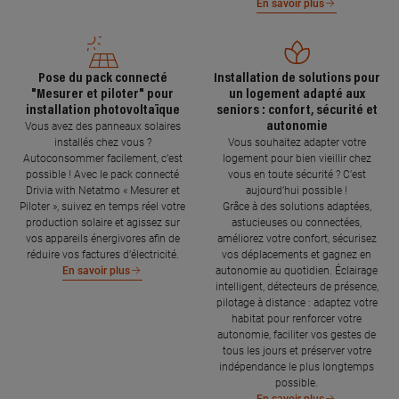
En savoir plus
Pose du pack connecté
Installation de solutions pour
"Mesurer et piloter" pour
un logement adapté aux
installation photovoltaïque
seniors : confort, sécurité et
autonomie
Vous avez des panneaux solaires
installés chez vous ?
Vous souhaitez adapter votre
Autoconsommer facilement, c’est
logement pour bien vieillir chez
possible ! Avec le pack connecté
vous en toute sécurité ? C’est
Drivia with Netatmo « Mesurer et
aujourd’hui possible !
Piloter », suivez en temps réel votre
Grâce à des solutions adaptées,
production solaire et agissez sur
astucieuses ou connectées,
vos appareils énergivores afin de
améliorez votre confort, sécurisez
réduire vos factures d’électricité.
vos déplacements et gagnez en
autonomie au quotidien. Éclairage
En savoir plus
intelligent, détecteurs de présence,
pilotage à distance : adaptez votre
habitat pour renforcer votre
autonomie, faciliter vos gestes de
tous les jours et préserver votre
indépendance le plus longtemps
possible.