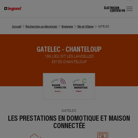
MENU
Accueil
Rechercher un électricien
Bretagne
Ille-et-Vilaine
GATELEC
GATELEC - CHANTELOUP
186 LIEU DIT LES LANDELLES
35150 CHANTELOUP
GATELEC
LES PRESTATIONS EN DOMOTIQUE ET MAISON
CONNECTÉE