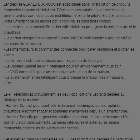
L’entreprise GERALD DUCROCQ est spécialisée dans l’installation de produits
connectés Legrand et Netatmo. Découvrez ces solutions connectées qui
permettent de connecter votre installation et ainsi la piloter à distance depuis
votre Smartphone ou encore par la voix via les assistants vocaux :
- Le thermostat connecté Smarther with Netatmo pour gérer la température et le
chauffage,
- Le portier visiophone connecté Classe 300EOS with Netatmo pour contrôler
les accès de la maison,
- Les interrupteurs et commandes connectés pour gérer l’éclairage et piloter les
volets,
- Le tableau électrique connecté pour la gestion de l’énergie,
- Le Capteur Qualité de l’Air Intelligent pour un environnement plus sain,
- La VMC connectée pour une meilleure ventilation de la maison,
- Le Système d’Alarme Intelligent pour protéger la maison des intrusions,
- Etc.
Le + : Téléchargez gratuitement les deux applications Legrand dédiées au
pilotage de la maison :
- Home + Control pour contrôler à distance : éclairages, volets roulants,
chauffage, électroménager et appareils énergivores depuis un smartphone.
- Home + Security pour gérer les solutions de sécurité : sonnette connectée,
portier visiophone connecté, caméras intérieures et extérieures, sirène
connectée, détecteurs d’ouverture connectés)
Cet expert en maison connectée, a suivi des formations dédiées à l’installation