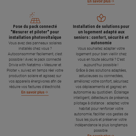
En savoir plus
Pose du pack connecté
Installation de solutions pour
"Mesurer et piloter" pour
un logement adapté aux
installation photovoltaïque
seniors : confort, sécurité et
autonomie
Vous avez des panneaux solaires
installés chez vous ?
Vous souhaitez adapter votre
Autoconsommer facilement, c’est
logement pour bien vieillir chez
possible ! Avec le pack connecté
vous en toute sécurité ? C’est
Drivia with Netatmo « Mesurer et
aujourd’hui possible !
Piloter », suivez en temps réel votre
Grâce à des solutions adaptées,
production solaire et agissez sur
astucieuses ou connectées,
vos appareils énergivores afin de
améliorez votre confort, sécurisez
réduire vos factures d’électricité.
vos déplacements et gagnez en
autonomie au quotidien. Éclairage
En savoir plus
intelligent, détecteurs de présence,
pilotage à distance : adaptez votre
habitat pour renforcer votre
autonomie, faciliter vos gestes de
tous les jours et préserver votre
indépendance le plus longtemps
possible.