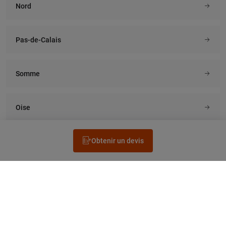
Nord
Pas-de-Calais
Somme
Oise
Obtenir un devis
Rechercher un électricien
Prestation
Questions fréquentes