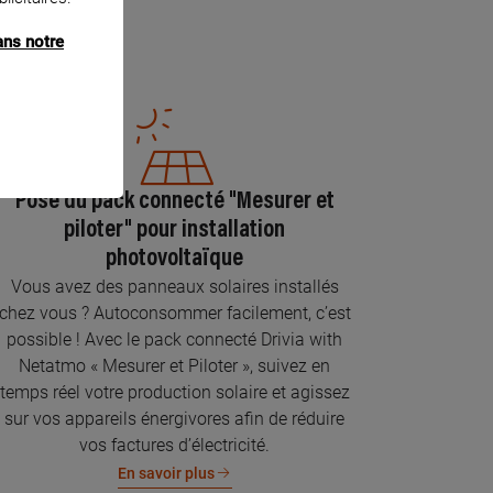
ans notre
Pose du pack connecté "Mesurer et
piloter" pour installation
photovoltaïque
Vous avez des panneaux solaires installés
chez vous ? Autoconsommer facilement, c’est
possible ! Avec le pack connecté Drivia with
Netatmo « Mesurer et Piloter », suivez en
temps réel votre production solaire et agissez
sur vos appareils énergivores afin de réduire
vos factures d’électricité.
En savoir plus