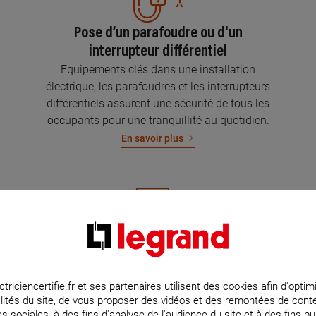
Pose d’un parafoudre ou d'un
interrupteur différentiel
Equipements clés dans une installation
électrique, les parafoudres et les interrupteurs
différentiels assurent une sécurité de tous les
occupants pour une tranquillité au quotidien.
En savoir plus
Mise aux normes de l’installation
électrique
Parce que l’électricité implique la sécurité et la
ctriciencertifie.fr et ses partenaires utilisent des cookies afin d'optim
lités du site, de vous proposer des vidéos et des remontées de con
protection de votre famille et de vos biens,
s sociales, à des fins d'analyse de l'audience du site et à des fins pub