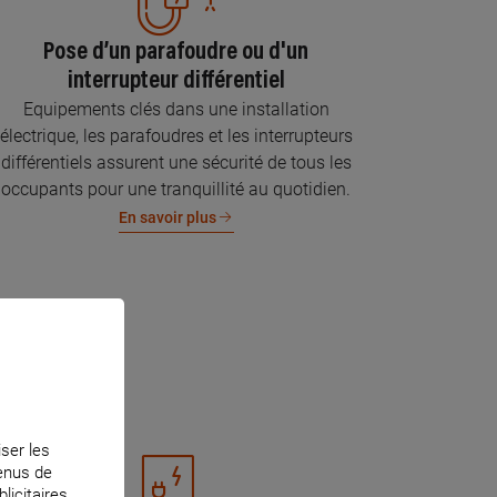
Pose d’un parafoudre ou d'un
interrupteur différentiel
Equipements clés dans une installation
électrique, les parafoudres et les interrupteurs
différentiels assurent une sécurité de tous les
occupants pour une tranquillité au quotidien.
En savoir plus
iser les
tenus de
licitaires.