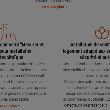
directement chez vous !
En savoir plus
 connecté "Mesurer et
Installation de solu
 pour installation
logement adapté aux se
tovoltaïque
sécurité et au
nneaux solaires installés
Vous souhaitez adapter vo
onsommer facilement, c’est
bien vieillir chez vous en to
e pack connecté Drivia with
aujourd’hui pos
er et Piloter », suivez en
Grâce à des solutions adap
roduction solaire et agissez
ou connectées, améliorez
 énergivores afin de réduire
sécurisez vos déplaceme
ures d’électricité.
autonomie au quotidien. Écl
détecteurs de présence, pil
savoir plus