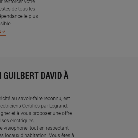
r renforcer votre
estes de tous les
dépendance le plus
sible.
s
 GUILBERT DAVID À
icité au savoir-faire reconnu, est
riciens Certifiés par Legrand.​
ner et à vous proposer une offre
ses électriques,
re visiophone, tout en respectant
s locaux d’habitation. Vous êtes à