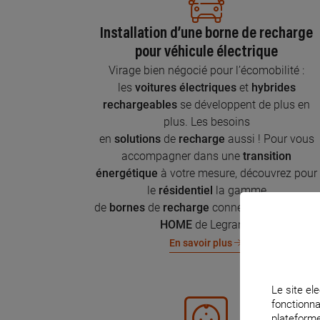
Installation d’une borne de recharge
pour véhicule électrique
Virage bien négocié pour l’écomobilité :
les
voitures électriques
et
hybrides
rechargeables
se développent de plus en
plus. Les besoins
en
solutions
de
recharge
aussi ! Pour vous
accompagner dans une
transition
énergétique
à votre mesure, découvrez pour
le
résidentiel
la gamme
de
bornes
de
recharge
connectées
Green'UP
HOME
de Legrand.
En savoir plus
Le site ele
fonctionna
plateforme