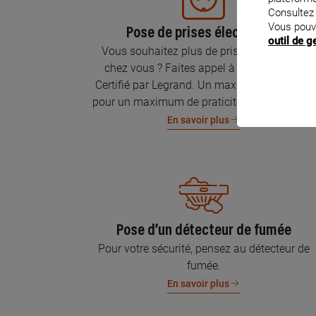
Consultez
Vous pouv
Pose de prises électriques
outil de 
Vous souhaitez plus de prises électriques
chez vous ? Faites appel à un Électricien
Certifié par Legrand. Un maximum de prises
pour un maximum de praticité et de sécurité.
En savoir plus
Pose d’un détecteur de fumée
Pour votre sécurité, pensez au détecteur de
fumée.
En savoir plus