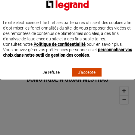
eau ou de la recharge de votre véhicule électrique, de gérer automatiquement le
niveau d'ouverture des volets roulants suivant la météo et de profiter
pleinement des heures creuses. La programmation de la mise en marche des
appareils énergivores permet d'adapter la consommation aux besoins du foyer,
Le site electriciencertifie.fr et ses partenaires utilisent des cookies afin
au bon moment, sans dépasser le contrat d'abonnement.
d'optimiser les fonctionnalités du site, de vous proposer des vidéos et
Ce professionnel a suivi des formations spécifiques et dédiées sur les solutions
des remontées de contenus de plateformes sociales, à des fins
Legrand d'efficacité énergétique. L'entreprise HENRI VENTURINI ELECTRICITE
d'analyse de l'audience du site et à des fins publicitaires.
DOMOTIQUE est l'expert proche de chez vous pour comprendre votre
Consultez notre
Politique de confidentialité
pour en savoir plus.
consommation électrique et agir rapidement sur votre facture.
Vous pouvez gérer vos préférences personnelles et
personnaliser vos
choix dans notre outil de gestion des cookies
.
SITUER HENRI VENTURINI ELECTRICITE
Je refuse
J'accepte
DOMOTIQUE À GUJAN MESTRAS