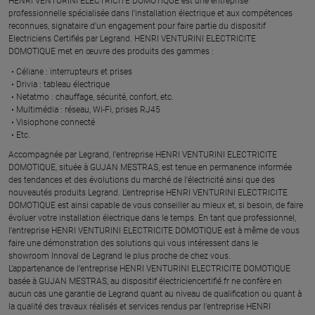
​HENRI VENTURINI ELECTRICITE DOMOTIQUE est une entreprise
professionnelle spécialisée dans l’installation électrique et aux compétences
reconnues, ​signataire d'un engagement pour faire partie du dispositif
Electriciens Certifiés par Legrand​. HENRI VENTURINI ELECTRICITE
DOMOTIQUE met en œuvre des produits des gammes : ​
Céliane : interrupteurs et prises ​
Drivia : tableau électrique ​
Netatmo : chauffage, sécurité, confort, etc.​
Multimédia : réseau, Wi-Fi, prises RJ45​
Visiophone connecté​
Etc.​
​Accompagnée par Legrand, l’entreprise HENRI VENTURINI ELECTRICITE
DOMOTIQUE, située à GUJAN MESTRAS, est tenue en permanence informée
des tendances et des évolutions du marché de l'électricité ainsi que des
nouveautés produits Legrand. L’entreprise HENRI VENTURINI ELECTRICITE
DOMOTIQUE est ainsi capable de vous conseiller au mieux et, si besoin, de faire
évoluer votre installation électrique dans le temps. En tant que professionnel,
l’entreprise HENRI VENTURINI ELECTRICITE DOMOTIQUE est à même de vous
faire une démonstration des solutions qui vous intéressent dans le
showroom Innoval de Legrand le plus proche de chez vous.​
L’appartenance de l’entreprise HENRI VENTURINI ELECTRICITE DOMOTIQUE
basée à GUJAN MESTRAS, au dispositif électriciencertifié.fr ne confère en
aucun cas une garantie de Legrand quant au niveau de qualification ou quant à
la qualité des travaux réalisés et services rendus par l’entreprise HENRI