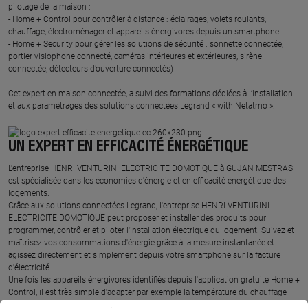
pilotage de la maison :
- Home + Control pour contrôler à distance : éclairages, volets roulants,
chauffage, électroménager et appareils énergivores depuis un smartphone.
- Home + Security pour gérer les solutions de sécurité : sonnette connectée,
portier visiophone connecté, caméras intérieures et extérieures, sirène
connectée, détecteurs d’ouverture connectés)
Cet expert en maison connectée, a suivi des formations dédiées à l’installation
et aux paramétrages des solutions connectées Legrand « with Netatmo ».
UN EXPERT EN EFFICACITÉ ÉNERGÉTIQUE
L'entreprise HENRI VENTURINI ELECTRICITE DOMOTIQUE à GUJAN MESTRAS
est spécialisée dans les économies d'énergie et en efficacité énergétique des
logements.
Grâce aux solutions connectées Legrand, l'entreprise HENRI VENTURINI
ELECTRICITE DOMOTIQUE peut proposer et installer des produits pour
programmer, contrôler et piloter l'installation électrique du logement. Suivez et
maîtrisez vos consommations d'énergie grâce à la mesure instantanée et
agissez directement et simplement depuis votre smartphone sur la facture
d'électricité.
Une fois les appareils énergivores identifiés depuis l'application gratuite Home +
Control, il est très simple d'adapter par exemple la température du chauffage
suivant un planning ou selon la météo Ecowatt, de mettre en route le chauffe-