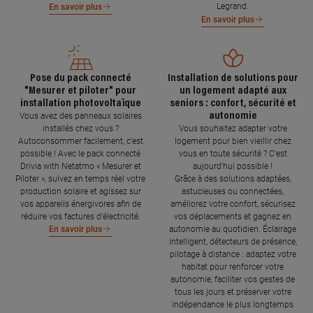
Legrand.
En savoir plus
En savoir plus
Pose du pack connecté
Installation de solutions pour
"Mesurer et piloter" pour
un logement adapté aux
installation photovoltaïque
seniors : confort, sécurité et
autonomie
Vous avez des panneaux solaires
installés chez vous ?
Vous souhaitez adapter votre
Autoconsommer facilement, c’est
logement pour bien vieillir chez
possible ! Avec le pack connecté
vous en toute sécurité ? C’est
Drivia with Netatmo « Mesurer et
aujourd’hui possible !
Piloter », suivez en temps réel votre
Grâce à des solutions adaptées,
production solaire et agissez sur
astucieuses ou connectées,
vos appareils énergivores afin de
améliorez votre confort, sécurisez
réduire vos factures d’électricité.
vos déplacements et gagnez en
autonomie au quotidien. Éclairage
En savoir plus
intelligent, détecteurs de présence,
pilotage à distance : adaptez votre
habitat pour renforcer votre
autonomie, faciliter vos gestes de
tous les jours et préserver votre
indépendance le plus longtemps