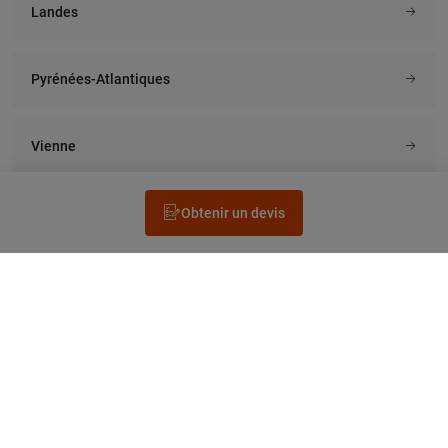
Landes
Pyrénées-Atlantiques
Vienne
Obtenir un devis
Rechercher un électricien
Prestation
Questions fréquentes
Accéder au Legrand.fr