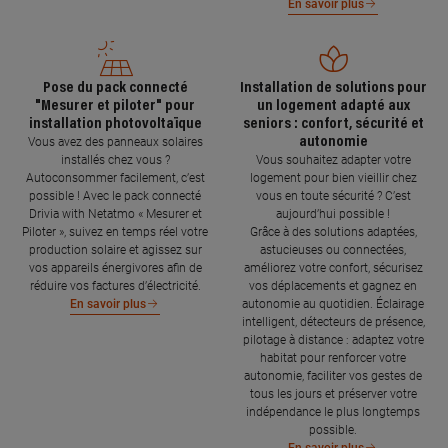
En savoir plus
Pose du pack connecté
Installation de solutions pour
"Mesurer et piloter" pour
un logement adapté aux
installation photovoltaïque
seniors : confort, sécurité et
autonomie
Vous avez des panneaux solaires
installés chez vous ?
Vous souhaitez adapter votre
Autoconsommer facilement, c’est
logement pour bien vieillir chez
possible ! Avec le pack connecté
vous en toute sécurité ? C’est
Drivia with Netatmo « Mesurer et
aujourd’hui possible !
Piloter », suivez en temps réel votre
Grâce à des solutions adaptées,
production solaire et agissez sur
astucieuses ou connectées,
vos appareils énergivores afin de
améliorez votre confort, sécurisez
réduire vos factures d’électricité.
vos déplacements et gagnez en
autonomie au quotidien. Éclairage
En savoir plus
intelligent, détecteurs de présence,
pilotage à distance : adaptez votre
habitat pour renforcer votre
autonomie, faciliter vos gestes de
tous les jours et préserver votre
indépendance le plus longtemps
possible.