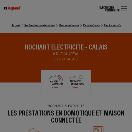
MENU
Accueil
Rechercher un électricien
Hauts-de-France
Pas-de-Calais
Electriciens Calais
H
HOCHART ELECTRICITE - CALAIS
8 RUE CHAPTAL
62100 CALAIS
HOCHART ELECTRICITE
LES PRESTATIONS EN DOMOTIQUE ET MAISON
CONNECTÉE