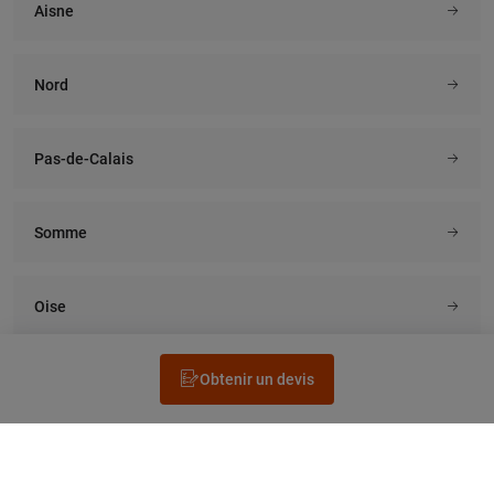
Aisne
Nord
Pas-de-Calais
Somme
Oise
Obtenir un devis
Rechercher un électricien