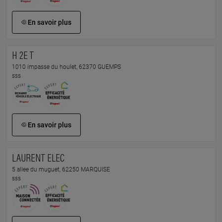
En savoir plus
H 2E T
1010 impasse du houlet, 62370 GUEMPS
sss
En savoir plus
LAURENT ELEC
5 allee du muguet, 62250 MARQUISE
sss