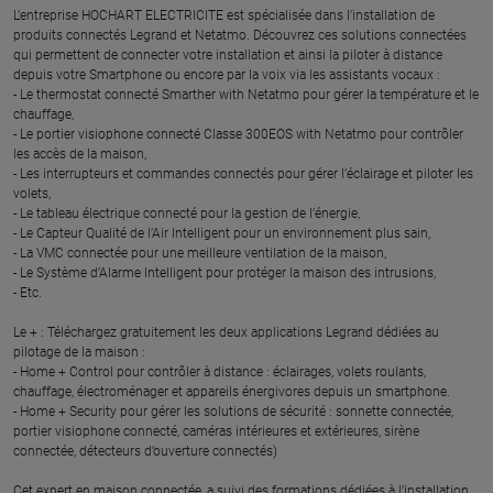
L’entreprise HOCHART ELECTRICITE est spécialisée dans l’installation de
produits connectés Legrand et Netatmo. Découvrez ces solutions connectées
qui permettent de connecter votre installation et ainsi la piloter à distance
depuis votre Smartphone ou encore par la voix via les assistants vocaux :
- Le thermostat connecté Smarther with Netatmo pour gérer la température et le
chauffage,
- Le portier visiophone connecté Classe 300EOS with Netatmo pour contrôler
les accès de la maison,
- Les interrupteurs et commandes connectés pour gérer l’éclairage et piloter les
volets,
- Le tableau électrique connecté pour la gestion de l’énergie,
- Le Capteur Qualité de l’Air Intelligent pour un environnement plus sain,
- La VMC connectée pour une meilleure ventilation de la maison,
- Le Système d’Alarme Intelligent pour protéger la maison des intrusions,
- Etc.
Le + : Téléchargez gratuitement les deux applications Legrand dédiées au
pilotage de la maison :
- Home + Control pour contrôler à distance : éclairages, volets roulants,
chauffage, électroménager et appareils énergivores depuis un smartphone.
- Home + Security pour gérer les solutions de sécurité : sonnette connectée,
portier visiophone connecté, caméras intérieures et extérieures, sirène
connectée, détecteurs d’ouverture connectés)
Cet expert en maison connectée, a suivi des formations dédiées à l’installation