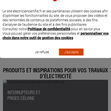
Le site electriciencertifie.fr et ses partenaires utilisent des cookies afin
d'optimiser les fonctionnalités du site, de vous proposer des vidéos et
des remontées de contenus de plateformes sociales, à des fins
d'analyse de l'audience du site et à des fins publicitaires.
Consultez notre
Politique de confidentialité
pour en savoir plus.
Vous pouvez gérer vos préférences personnelles et
personnaliser vos
choix dans notre outil de gestion des cookies
.
Je refuse
J'accepte
PRODUITS ET INSPIRATIONS POUR VOS TRAVAUX
D'ÉLECTRICITÉ
INTERRUPTEURS ET
PRISES CÉLIANE