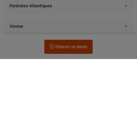
Pyrénées-Atlantiques
Vienne
Obtenir un devis
Rechercher un électricien
Prestation
Questions fréquentes
Accéder au Legrand.fr
NEWSLETTER