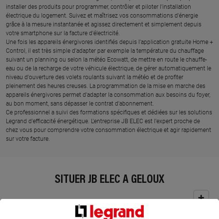
installer des produits pour programmer, contrôler et piloter l'installation
électrique du logement. Suivez et maîtrisez vos consommations d'énergie
grâce à la mesure instantanée et agissez directement et simplement depuis
votre smartphone sur la facture d'électricité.
Une fois les appareils énergivores identifiés depuis l'application gratuite Home +
Control, il est très simple d'adapter par exemple la température du chauffage
suivant un planning ou selon la météo Ecowatt, de mettre en route le chauffe-
eau ou de la recharge de votre véhicule électrique, de gérer automatiquement le
niveau d'ouverture des volets roulants suivant la météo et de profiter
pleinement des heures creuses. La programmation de la mise en marche des
appareils énergivores permet d'adapter la consommation aux besoins du foyer,
au bon moment, sans dépasser le contrat d'abonnement.
Ce professionnel a suivi des formations spécifiques et dédiées sur les solutions
Legrand d'efficacité énergétique. L'entreprise JB ELEC est l'expert proche de
chez vous pour comprendre votre consommation électrique et agir rapidement
sur votre facture.
SITUER JB ELEC À GELOUX