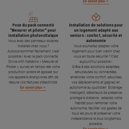
En savoir plus
Pose du pack connecté
Installation de solutions pour
"Mesurer et piloter" pour
un logement adapté aux
installation photovoltaïque
seniors : confort, sécurité et
autonomie
Vous avez des panneaux solaires
installés chez vous ?
Vous souhaitez adapter votre
Autoconsommer facilement, c’est
logement pour bien vieillir chez
possible ! Avec le pack connecté
vous en toute sécurité ? C’est
Drivia with Netatmo « Mesurer et
aujourd’hui possible !
Piloter », suivez en temps réel votre
Grâce à des solutions adaptées,
production solaire et agissez sur
astucieuses ou connectées,
vos appareils énergivores afin de
améliorez votre confort, sécurisez
réduire vos factures d’électricité.
vos déplacements et gagnez en
autonomie au quotidien. Éclairage
En savoir plus
intelligent, détecteurs de présence,
pilotage à distance : adaptez votre
habitat pour renforcer votre
autonomie, faciliter vos gestes de
tous les jours et préserver votre
indépendance le plus longtemps
possible.