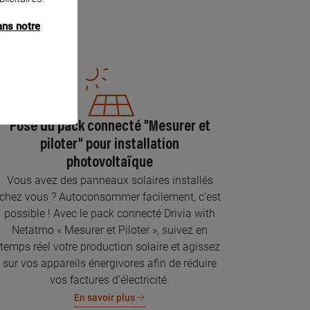
ans notre
Pose du pack connecté "Mesurer et
piloter" pour installation
photovoltaïque
Vous avez des panneaux solaires installés
chez vous ? Autoconsommer facilement, c’est
possible ! Avec le pack connecté Drivia with
Netatmo « Mesurer et Piloter », suivez en
temps réel votre production solaire et agissez
sur vos appareils énergivores afin de réduire
vos factures d’électricité.
En savoir plus