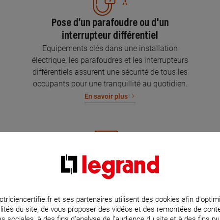
Pose d’un parafoudre ou d'un
interrupteur différentiel
Equipements clés dans une installation
électrique, les parafoudres et les interrupteurs
différentiels assurent une sécurité de tous les
occupants pour une tranquillité au quotidien.
En savoir plus
Mise aux normes de l’installation
électrique
Parce que l’électricité implique la sécurité et la
ctriciencertifie.fr et ses partenaires utilisent des cookies afin d'optim
lités du site, de vous proposer des vidéos et des remontées de con
protection de votre famille et de vos biens,
s sociales, à des fins d'analyse de l'audience du site et à des fins pub