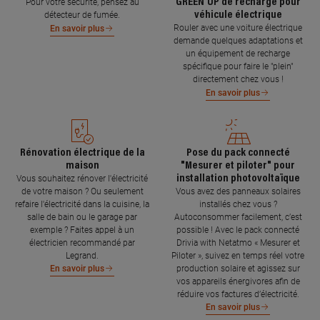
GREEN'UP de recharge pour
Pour votre sécurité, pensez au
véhicule électrique
détecteur de fumée.
Rouler avec une voiture électrique
En savoir plus
demande quelques adaptations et
un équipement de recharge
spécifique pour faire le "plein"
directement chez vous !
En savoir plus
Rénovation électrique de la
Pose du pack connecté
maison
"Mesurer et piloter" pour
installation photovoltaïque
Vous souhaitez rénover l'électricité
de votre maison ? Ou seulement
Vous avez des panneaux solaires
refaire l'électricité dans la cuisine, la
installés chez vous ?
salle de bain ou le garage par
Autoconsommer facilement, c’est
exemple ? Faites appel à un
possible ! Avec le pack connecté
électricien recommandé par
Drivia with Netatmo « Mesurer et
Legrand.
Piloter », suivez en temps réel votre
production solaire et agissez sur
En savoir plus
vos appareils énergivores afin de
réduire vos factures d’électricité.
En savoir plus