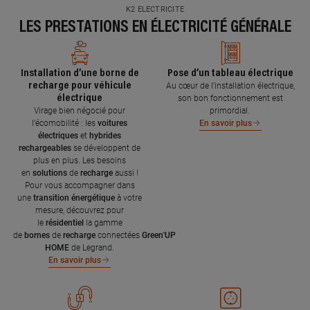
K2 ELECTRICITE
LES PRESTATIONS EN ÉLECTRICITÉ GÉNÉRALE
Installation d’une borne de
Pose d’un tableau électrique
recharge pour véhicule
Au cœur de l’installation électrique,
électrique
son bon fonctionnement est
Virage bien négocié pour
primordial.
l’écomobilité : les
voitures
En savoir plus
électriques
et
hybrides
rechargeables
se développent de
plus en plus. Les besoins
en
solutions
de
recharge
aussi !
Pour vous accompagner dans
une
transition énergétique
à votre
mesure, découvrez pour
le
résidentiel
la gamme
de
bornes
de
recharge
connectées
Green'UP
HOME
de Legrand.
En savoir plus