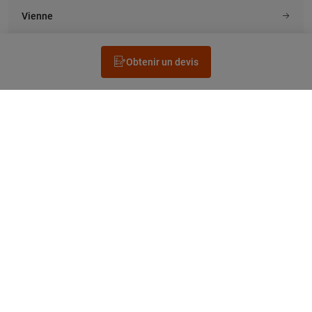
Vienne
Obtenir un devis
Rechercher un électricien
Prestation
Questions fréquentes
Accéder au Legrand.fr
NEWSLETTER