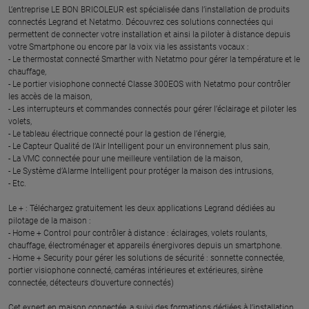
L’entreprise LE BON BRICOLEUR est spécialisée dans l’installation de produits
connectés Legrand et Netatmo. Découvrez ces solutions connectées qui
permettent de connecter votre installation et ainsi la piloter à distance depuis
votre Smartphone ou encore par la voix via les assistants vocaux :
- Le thermostat connecté Smarther with Netatmo pour gérer la température et le
chauffage,
- Le portier visiophone connecté Classe 300EOS with Netatmo pour contrôler
les accès de la maison,
- Les interrupteurs et commandes connectés pour gérer l’éclairage et piloter les
volets,
- Le tableau électrique connecté pour la gestion de l’énergie,
- Le Capteur Qualité de l’Air Intelligent pour un environnement plus sain,
- La VMC connectée pour une meilleure ventilation de la maison,
- Le Système d’Alarme Intelligent pour protéger la maison des intrusions,
- Etc.
Le + : Téléchargez gratuitement les deux applications Legrand dédiées au
pilotage de la maison :
- Home + Control pour contrôler à distance : éclairages, volets roulants,
chauffage, électroménager et appareils énergivores depuis un smartphone.
- Home + Security pour gérer les solutions de sécurité : sonnette connectée,
portier visiophone connecté, caméras intérieures et extérieures, sirène
connectée, détecteurs d’ouverture connectés)
Cet expert en maison connectée, a suivi des formations dédiées à l’installation