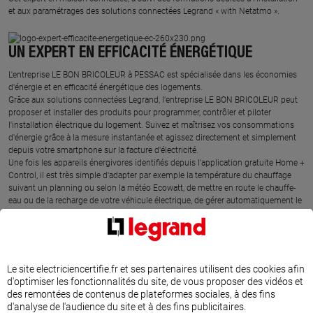
et aux paramétrages des solutions connectées Legrand « with Netatmo ».
UN EXPERT EN EFFICACITÉ ÉNERGÉTIQUE
L'entreprise LE BON BRICOLEUR à PESSAC est spécialisée dans les économies
d'énergie et en efficacité énergétique des logements.
Grâce aux solutions connectées Legrand, l'entreprise LE BON BRICOLEUR peut
proposer et installer des produits pour programmer, contrôler et piloter
l'installation électrique du logement. Suivez et maîtrisez vos consommations
d'énergie grâce à la mesure instantanée et agissez directement et simplement
depuis votre smartphone sur la facture d'électricité.
Une fois les appareils énergivores identifiés depuis l'application gratuite Home +
Control, il est très simple d'adapter par exemple la température du chauffage
suivant un planning ou selon la météo Ecowatt, de mettre en route le chauffe-
eau ou de la recharge de votre véhicule électrique, de gérer automatiquement le
niveau d'ouverture des volets roulants suivant la météo et de profiter
pleinement des heures creuses. La programmation de la mise en marche des
appareils énergivores permet d'adapter la consommation aux besoins du foyer,
au bon moment, sans dépasser le contrat d'abonnement.
Ce professionnel a suivi des formations spécifiques et dédiées sur les solutions
Le site electriciencertifie.fr et ses partenaires utilisent des cookies afin
Legrand d'efficacité énergétique. L'entreprise LE BON BRICOLEUR est l'expert
d'optimiser les fonctionnalités du site, de vous proposer des vidéos et
proche de chez vous pour comprendre votre consommation électrique et agir
des remontées de contenus de plateformes sociales, à des fins
rapidement sur votre facture.
d'analyse de l'audience du site et à des fins publicitaires.