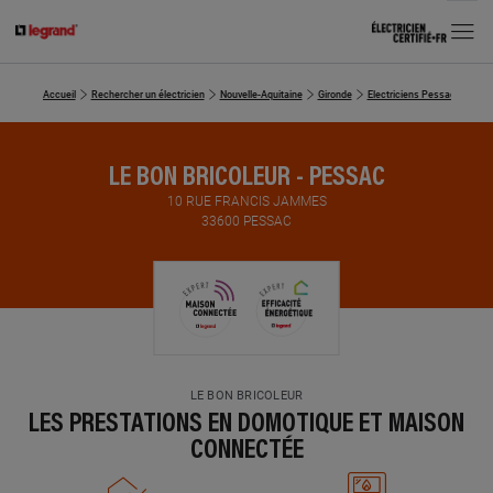
MENU
Accueil
Rechercher un électricien
Nouvelle-Aquitaine
Gironde
Electriciens Pessac
LE B
LE BON BRICOLEUR - PESSAC
10 RUE FRANCIS JAMMES
33600 PESSAC
LE BON BRICOLEUR
LES PRESTATIONS EN DOMOTIQUE ET MAISON
CONNECTÉE