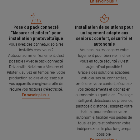
En savoir plus
Pose du pack connecté
Installation de solutions pour
"Mesurer et piloter" pour
un logement adapté aux
installation photovoltaïque
seniors : confort, sécurité et
autonomie
Vous avez des panneaux solaires
installés chez vous ?
Vous souhaitez adapter votre
Autoconsommer facilement, c’est
logement pour bien vieillir chez
possible ! Avec le pack connecté
vous en toute sécurité ? C’est
Drivia with Netatmo « Mesurer et
aujourd’hui possible !
Piloter », suivez en temps réel votre
Grâce à des solutions adaptées,
production solaire et agissez sur
astucieuses ou connectées,
vos appareils énergivores afin de
améliorez votre confort, sécurisez
réduire vos factures d’électricité.
vos déplacements et gagnez en
autonomie au quotidien. Éclairage
En savoir plus
intelligent, détecteurs de présence,
pilotage à distance : adaptez votre
habitat pour renforcer votre
autonomie, faciliter vos gestes de
tous les jours et préserver votre
indépendance le plus longtemps
possible.