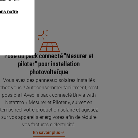
ans notre
Pose du pack connecté "Mesurer et
piloter" pour installation
photovoltaïque
Vous avez des panneaux solaires installés
chez vous ? Autoconsommer facilement, c’est
possible ! Avec le pack connecté Drivia with
Netatmo « Mesurer et Piloter », suivez en
temps réel votre production solaire et agissez
sur vos appareils énergivores afin de réduire
vos factures d’électricité.
En savoir plus