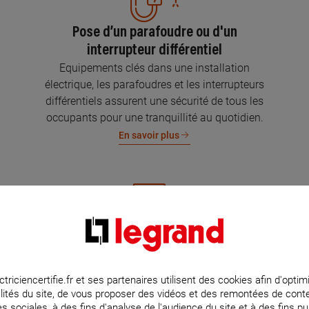
Pose d’un parafoudre ou d'un
interrupteur différentiel
Equipements clés dans une installation
électrique, les parafoudres et les interrupteurs
différentiels assurent une sécurité de tous les
occupants pour une tranquillité au quotidien.
En savoir plus
Mise aux normes de l’installation
électrique
Parce que l’électricité implique la sécurité et la
ctriciencertifie.fr et ses partenaires utilisent des cookies afin d'optim
lités du site, de vous proposer des vidéos et des remontées de con
protection de votre famille et de vos biens,
s sociales, à des fins d'analyse de l'audience du site et à des fins pub