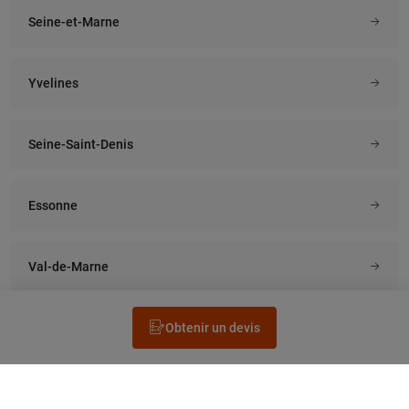
Seine-et-Marne
Yvelines
Seine-Saint-Denis
Essonne
Val-de-Marne
Obtenir un devis
Rechercher un électricien