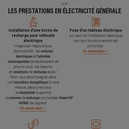
LLN
LES PRESTATIONS EN ÉLECTRICITÉ GÉNÉRALE
Installation d’une borne de
Pose d’un tableau électrique
recharge pour véhicule
Au cœur de l’installation électrique,
électrique
son bon fonctionnement est
Virage bien négocié pour
primordial.
l’écomobilité : les
voitures
En savoir plus
électriques
et
hybrides
rechargeables
se développent de
plus en plus. Les besoins
en
solutions
de
recharge
aussi !
Pour vous accompagner dans
une
transition énergétique
à votre
mesure, découvrez pour
le
résidentiel
la gamme
de
bornes
de
recharge
connectées
Green'UP
HOME
de Legrand.
En savoir plus