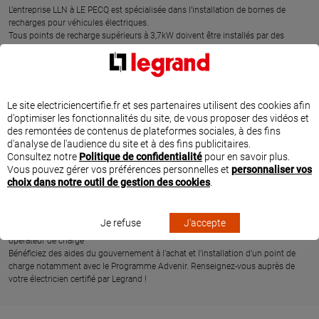
L’entreprise LLN à LE PECQ est spécialisée dans l’installation de bornes de
recharges pour véhicules électriques.
Tous points de recharge supérieurs à 3,7kW doivent être installés par des
professionnels habilités (décret n°2017-26 art.22). Ces professionnels
disposent de la « mention IRVE » et sont donc recommandés par Legrand pour
l’installation de bornes de recharge.
Ces experts en recharge de véhicules électriques, tels que LLN, ont suivi des
formations obligatoires proposées par Legrand et dédiées à l’installation de
Le site electriciencertifie.fr et ses partenaires utilisent des cookies afin
bornes de recharge.
d'optimiser les fonctionnalités du site, de vous proposer des vidéos et
Vous avez besoin de recharger rapidement votre véhicule électrique que vous
des remontées de contenus de plateformes sociales, à des fins
soyez en maison individuelle ou en résidence ? Votre électricien certifié LLN à LE
d'analyse de l'audience du site et à des fins publicitaires.
PECQ vous proposera d’installer une borne de recharge GREEN’UP PREMIUM.
Consultez notre
Politique de confidentialité
pour en savoir plus.
Itinérant, gros rouleur, besoin de charge à l’heure du déjeuner, plusieurs
Vous pouvez gérer vos préférences personnelles et
personnaliser vos
véhicules électriques à recharger, etc. la recharge est simplifiée :
choix dans notre outil de gestion des cookies
.
• une solution de recharge jusqu’à 7,4kW en monophasé ou 22kW en triphasé
• une solution connectée pour un pilotage à distance ou pour programmer
vos heures de recharge et ainsi bénéficier des tarifs « heures creuses »
Je refuse
J'accepte
• une solution permettant l’identification du résident et la refacturation via un
opérateur de charge
Bénéficiez des aides du gouvernement à l’achat et l’installation d’un point de
charge notamment avec le Programme Advenir. Renseignez-vous auprès de
votre électricien certifié par Legrand !