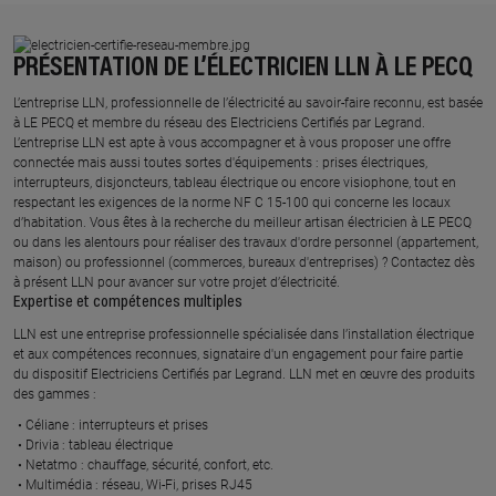
PRÉSENTATION DE L’ÉLECTRICIEN LLN À LE PECQ
L’entreprise LLN, professionnelle de l’électricité au savoir-faire reconnu, est basée
à LE PECQ et membre du réseau des Electriciens Certifiés par Legrand.​
L’entreprise LLN est apte à vous accompagner et à vous proposer une offre
connectée mais aussi toutes sortes d'équipements : prises électriques,
interrupteurs, disjoncteurs, tableau électrique ou encore visiophone, tout en
respectant les exigences de la norme NF C 15-100 qui concerne les locaux
d’habitation. Vous êtes à la recherche du meilleur artisan électricien à LE PECQ
ou dans les alentours pour réaliser des travaux d'ordre personnel (appartement,
maison) ou professionnel (commerces, bureaux d'entreprises) ? Contactez dès
à présent LLN pour avancer sur votre projet d’électricité.
Expertise et compétences multiples​
​LLN est une entreprise professionnelle spécialisée dans l’installation électrique
et aux compétences reconnues, ​signataire d'un engagement pour faire partie
du dispositif Electriciens Certifiés par Legrand​. LLN met en œuvre des produits
des gammes : ​
Céliane : interrupteurs et prises ​
Drivia : tableau électrique ​
Netatmo : chauffage, sécurité, confort, etc.​
Multimédia : réseau, Wi-Fi, prises RJ45​