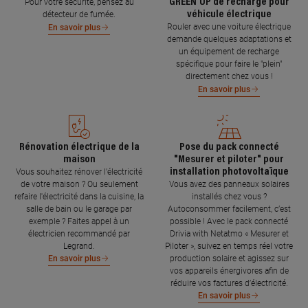
GREEN'UP de recharge pour
Pour votre sécurité, pensez au
véhicule électrique
détecteur de fumée.
Rouler avec une voiture électrique
En savoir plus
demande quelques adaptations et
un équipement de recharge
spécifique pour faire le "plein"
directement chez vous !
En savoir plus
Rénovation électrique de la
Pose du pack connecté
maison
"Mesurer et piloter" pour
installation photovoltaïque
Vous souhaitez rénover l'électricité
de votre maison ? Ou seulement
Vous avez des panneaux solaires
refaire l'électricité dans la cuisine, la
installés chez vous ?
salle de bain ou le garage par
Autoconsommer facilement, c’est
exemple ? Faites appel à un
possible ! Avec le pack connecté
électricien recommandé par
Drivia with Netatmo « Mesurer et
Legrand.
Piloter », suivez en temps réel votre
production solaire et agissez sur
En savoir plus
vos appareils énergivores afin de
réduire vos factures d’électricité.
En savoir plus