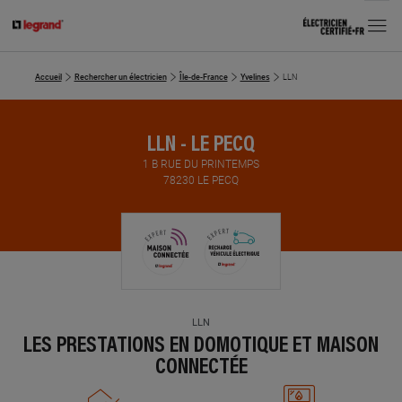
MENU
Accueil
Rechercher un électricien
Île-de-France
Yvelines
LLN
LLN - LE PECQ
1 B RUE DU PRINTEMPS
78230 LE PECQ
LLN
LES PRESTATIONS EN DOMOTIQUE ET MAISON
CONNECTÉE