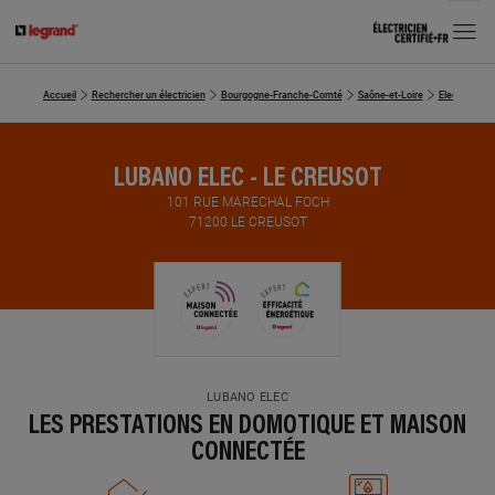
MENU
Accueil
Rechercher un électricien
Bourgogne-Franche-Comté
Saône-et-Loire
Electriciens
LUBANO ELEC - LE CREUSOT
101 RUE MARECHAL FOCH
71200 LE CREUSOT
LUBANO ELEC
LES PRESTATIONS EN DOMOTIQUE ET MAISON
CONNECTÉE