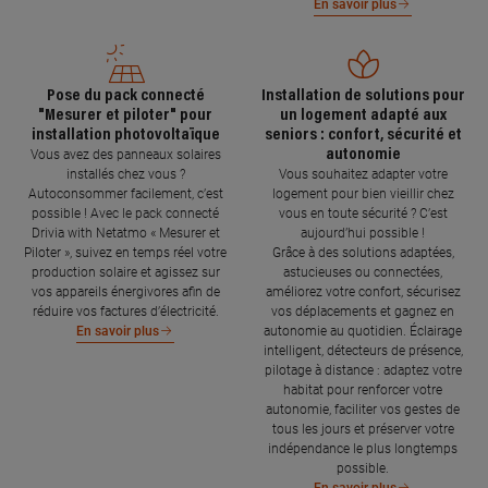
En savoir plus
Pose du pack connecté
Installation de solutions pour
"Mesurer et piloter" pour
un logement adapté aux
installation photovoltaïque
seniors : confort, sécurité et
autonomie
Vous avez des panneaux solaires
installés chez vous ?
Vous souhaitez adapter votre
Autoconsommer facilement, c’est
logement pour bien vieillir chez
possible ! Avec le pack connecté
vous en toute sécurité ? C’est
Drivia with Netatmo « Mesurer et
aujourd’hui possible !
Piloter », suivez en temps réel votre
Grâce à des solutions adaptées,
production solaire et agissez sur
astucieuses ou connectées,
vos appareils énergivores afin de
améliorez votre confort, sécurisez
réduire vos factures d’électricité.
vos déplacements et gagnez en
autonomie au quotidien. Éclairage
En savoir plus
intelligent, détecteurs de présence,
pilotage à distance : adaptez votre
habitat pour renforcer votre
autonomie, faciliter vos gestes de
tous les jours et préserver votre
indépendance le plus longtemps
possible.