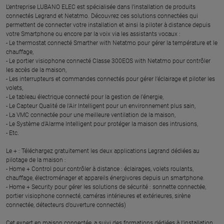
L’entreprise LUBANO ELEC est spécialisée dans l’installation de produits
connectés Legrand et Netatmo. Découvrez ces solutions connectées qui
permettent de connecter votre installation et ainsi la piloter à distance depuis
votre Smartphone ou encore par la voix via les assistants vocaux :
- Le thermostat connecté Smarther with Netatmo pour gérer la température et le
chauffage,
- Le portier visiophone connecté Classe 300EOS with Netatmo pour contrôler
les accès de la maison,
- Les interrupteurs et commandes connectés pour gérer l’éclairage et piloter les
volets,
- Le tableau électrique connecté pour la gestion de l’énergie,
- Le Capteur Qualité de l’Air Intelligent pour un environnement plus sain,
- La VMC connectée pour une meilleure ventilation de la maison,
- Le Système d’Alarme Intelligent pour protéger la maison des intrusions,
- Etc.
Le + : Téléchargez gratuitement les deux applications Legrand dédiées au
pilotage de la maison :
- Home + Control pour contrôler à distance : éclairages, volets roulants,
chauffage, électroménager et appareils énergivores depuis un smartphone.
- Home + Security pour gérer les solutions de sécurité : sonnette connectée,
portier visiophone connecté, caméras intérieures et extérieures, sirène
connectée, détecteurs d’ouverture connectés)
Cet expert en maison connectée, a suivi des formations dédiées à l’installation