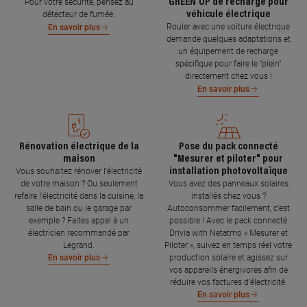
GREEN'UP de recharge pour
Pour votre sécurité, pensez au
véhicule électrique
détecteur de fumée.
Rouler avec une voiture électrique
En savoir plus
demande quelques adaptations et
un équipement de recharge
spécifique pour faire le "plein"
directement chez vous !
En savoir plus
Rénovation électrique de la
Pose du pack connecté
maison
"Mesurer et piloter" pour
installation photovoltaïque
Vous souhaitez rénover l'électricité
de votre maison ? Ou seulement
Vous avez des panneaux solaires
refaire l'électricité dans la cuisine, la
installés chez vous ?
salle de bain ou le garage par
Autoconsommer facilement, c’est
exemple ? Faites appel à un
possible ! Avec le pack connecté
électricien recommandé par
Drivia with Netatmo « Mesurer et
Legrand.
Piloter », suivez en temps réel votre
production solaire et agissez sur
En savoir plus
vos appareils énergivores afin de
réduire vos factures d’électricité.
En savoir plus