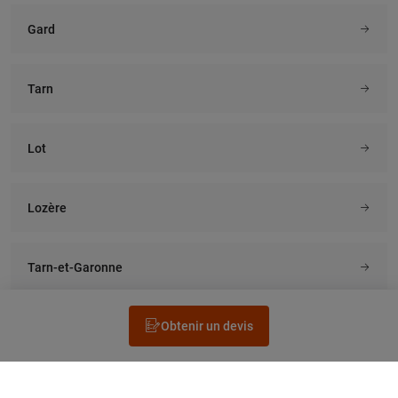
Gard
Tarn
Lot
Lozère
Tarn-et-Garonne
Obtenir un devis
Rechercher un électricien