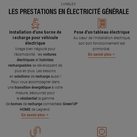
LUNELEC
LES PRESTATIONS EN ÉLECTRICITÉ GÉNÉRALE
Installation d’une borne de
Pose d’un tableau électrique
recharge pour véhicule
Au cœur de l’installation électrique,
électrique
son bon fonctionnement est
Virage bien négocié pour
primordial.
l’écomobilité : les
voitures
En savoir plus
électriques
et
hybrides
rechargeables
se développent de
plus en plus. Les besoins
en
solutions
de
recharge
aussi !
Pour vous accompagner dans
une
transition énergétique
à votre
mesure, découvrez pour
le
résidentiel
la gamme
de
bornes
de
recharge
connectées
Green'UP
HOME
de Legrand.
En savoir plus