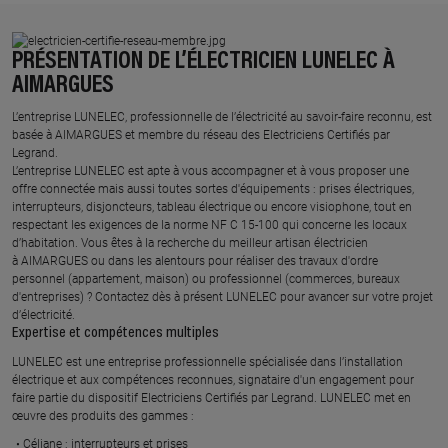
PRÉSENTATION DE L’ÉLECTRICIEN LUNELEC À
AIMARGUES
L’entreprise LUNELEC, professionnelle de l’électricité au savoir-faire reconnu, est
basée à AIMARGUES et membre du réseau des Electriciens Certifiés par
Legrand.​
L’entreprise LUNELEC est apte à vous accompagner et à vous proposer une
offre connectée mais aussi toutes sortes d'équipements : prises électriques,
interrupteurs, disjoncteurs, tableau électrique ou encore visiophone, tout en
respectant les exigences de la norme NF C 15-100 qui concerne les locaux
d’habitation. Vous êtes à la recherche du meilleur artisan électricien
à AIMARGUES ou dans les alentours pour réaliser des travaux d'ordre
personnel (appartement, maison) ou professionnel (commerces, bureaux
d'entreprises) ? Contactez dès à présent LUNELEC pour avancer sur votre projet
d’électricité.
Expertise et compétences multiples​
​LUNELEC est une entreprise professionnelle spécialisée dans l’installation
électrique et aux compétences reconnues, ​signataire d'un engagement pour
faire partie du dispositif Electriciens Certifiés par Legrand​. LUNELEC met en
œuvre des produits des gammes : ​
Céliane : interrupteurs et prises ​