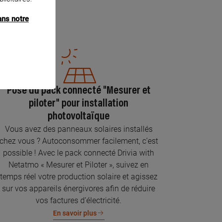
ans notre
Pose du pack connecté "Mesurer et
piloter" pour installation
photovoltaïque
Vous avez des panneaux solaires installés
chez vous ? Autoconsommer facilement, c’est
possible ! Avec le pack connecté Drivia with
Netatmo « Mesurer et Piloter », suivez en
temps réel votre production solaire et agissez
sur vos appareils énergivores afin de réduire
vos factures d’électricité.
En savoir plus