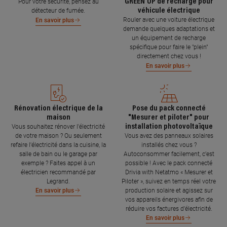
GREEN'UP de recharge pour
Pour votre sécurité, pensez au
véhicule électrique
détecteur de fumée.
Rouler avec une voiture électrique
En savoir plus
demande quelques adaptations et
un équipement de recharge
spécifique pour faire le "plein"
directement chez vous !
En savoir plus
Rénovation électrique de la
Pose du pack connecté
maison
"Mesurer et piloter" pour
installation photovoltaïque
Vous souhaitez rénover l'électricité
de votre maison ? Ou seulement
Vous avez des panneaux solaires
refaire l'électricité dans la cuisine, la
installés chez vous ?
salle de bain ou le garage par
Autoconsommer facilement, c’est
exemple ? Faites appel à un
possible ! Avec le pack connecté
électricien recommandé par
Drivia with Netatmo « Mesurer et
Legrand.
Piloter », suivez en temps réel votre
production solaire et agissez sur
En savoir plus
vos appareils énergivores afin de
réduire vos factures d’électricité.
En savoir plus