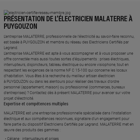
PRÉSENTATION DE L’ÉLECTRICIEN MALATERRE À
PUYGOUZON
L’entreprise MALATERRE, professionnelle de l’électricité au savoir-faire reconnu,
est basée à PUYGOUZON et membre du réseau des Electriciens Certifiés par
Legrand.​
L’entreprise MALATERRE est apte à vous accompagner et à vous proposer une
offre connectée mais aussi toutes sortes d'équipements : prises électriques,
interrupteurs, disjoncteurs, tableau électrique ou encore visiophone, tout en
respectant les exigences de la norme NF C 15-100 qui concerne les locaux
d’habitation. Vous êtes à la recherche du meilleur artisan électricien
à PUYGOUZON ou dans les alentours pour réaliser des travaux d'ordre
personnel (appartement, maison) ou professionnel (commerces, bureaux
d'entreprises) ? Contactez dès à présent MALATERRE pour avancer sur votre
projet d’électricité.
Expertise et compétences multiples​
​MALATERRE est une entreprise professionnelle spécialisée dans l’installation
électrique et aux compétences reconnues, ​signataire d'un engagement pour
faire partie du dispositif Electriciens Certifiés par Legrand​. MALATERRE met en
œuvre des produits des gammes : ​
Céliane : interrupteurs et prises ​