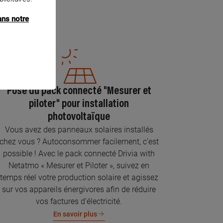
ans notre
Pose du pack connecté "Mesurer et
piloter" pour installation
photovoltaïque
Vous avez des panneaux solaires installés
chez vous ? Autoconsommer facilement, c’est
possible ! Avec le pack connecté Drivia with
Netatmo « Mesurer et Piloter », suivez en
temps réel votre production solaire et agissez
sur vos appareils énergivores afin de réduire
vos factures d’électricité.
En savoir plus