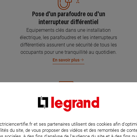
Pose d’un parafoudre ou d'un
interrupteur différentiel
Equipements clés dans une installation
électrique, les parafoudres et les interrupteurs
différentiels assurent une sécurité de tous les
occupants pour une tranquillité au quotidien.
En savoir plus
Mise aux normes de l’installation
électrique
Parce que l’électricité implique la sécurité et la
ctriciencertifie.fr et ses partenaires utilisent des cookies afin d'optim
lités du site, de vous proposer des vidéos et des remontées de con
protection de votre famille et de vos biens,
s sociales, à des fins d'analyse de l'audience du site et à des fins pub