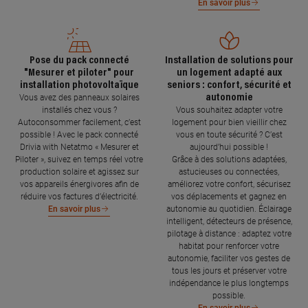
En savoir plus
Pose du pack connecté
Installation de solutions pour
"Mesurer et piloter" pour
un logement adapté aux
installation photovoltaïque
seniors : confort, sécurité et
autonomie
Vous avez des panneaux solaires
installés chez vous ?
Vous souhaitez adapter votre
Autoconsommer facilement, c’est
logement pour bien vieillir chez
possible ! Avec le pack connecté
vous en toute sécurité ? C’est
Drivia with Netatmo « Mesurer et
aujourd’hui possible !
Piloter », suivez en temps réel votre
Grâce à des solutions adaptées,
production solaire et agissez sur
astucieuses ou connectées,
vos appareils énergivores afin de
améliorez votre confort, sécurisez
réduire vos factures d’électricité.
vos déplacements et gagnez en
autonomie au quotidien. Éclairage
En savoir plus
intelligent, détecteurs de présence,
pilotage à distance : adaptez votre
habitat pour renforcer votre
autonomie, faciliter vos gestes de
tous les jours et préserver votre
indépendance le plus longtemps
possible.