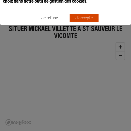
choix dans notre outil de gestion des cookies
.
et aux paramétrages des solutions connectées Legrand « with Netatmo ».
Je refuse
J'accepte
SITUER MICKAEL VILLETTE À ST SAUVEUR LE
VICOMTE