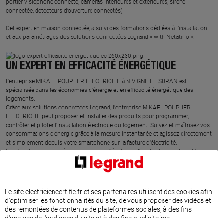
portier visiophone connecté, caméras intérieures et extérieures, sirène
connectée, détecteurs d’ouverture connectés)
Cet expert en maison connectée, a suivi des formations dédiées à l’installation
et aux paramétrages des solutions connectées Legrand « with Netatmo ».
UN EXPERT EN EFFICACITÉ ÉNERGÉTIQUE
L'entreprise MIKAEL POUPLIER ELECTRICITE à NIVIGNE ET SURAN est
spécialisée dans les économies d'énergie et en efficacité énergétique des
logements.
Grâce aux solutions connectées Legrand, l'entreprise MIKAEL POUPLIER
ELECTRICITE peut proposer et installer des produits pour programmer,
contrôler et piloter l'installation électrique du logement. Suivez et maîtrisez vos
consommations d'énergie grâce à la mesure instantanée et agissez directement
et simplement depuis votre smartphone sur la facture d'électricité.
Une fois les appareils énergivores identifiés depuis l'application gratuite Home +
Control, il est très simple d'adapter par exemple la température du chauffage
suivant un planning ou selon la météo Ecowatt, de mettre en route le chauffe-
eau ou de la recharge de votre véhicule électrique, de gérer automatiquement le
niveau d'ouverture des volets roulants suivant la météo et de profiter
Le site electriciencertifie.fr et ses partenaires utilisent des cookies afin
pleinement des heures creuses. La programmation de la mise en marche des
d'optimiser les fonctionnalités du site, de vous proposer des vidéos et
appareils énergivores permet d'adapter la consommation aux besoins du foyer,
des remontées de contenus de plateformes sociales, à des fins
au bon moment, sans dépasser le contrat d'abonnement.
d'analyse de l'audience du site et à des fins publicitaires.