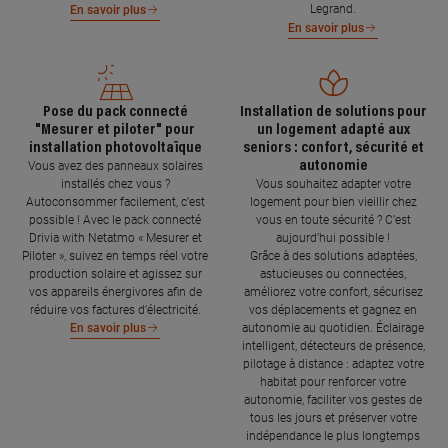
Legrand.
En savoir plus
En savoir plus
Pose du pack connecté
Installation de solutions pour
"Mesurer et piloter" pour
un logement adapté aux
installation photovoltaïque
seniors : confort, sécurité et
autonomie
Vous avez des panneaux solaires
installés chez vous ?
Vous souhaitez adapter votre
Autoconsommer facilement, c’est
logement pour bien vieillir chez
possible ! Avec le pack connecté
vous en toute sécurité ? C’est
Drivia with Netatmo « Mesurer et
aujourd’hui possible !
Piloter », suivez en temps réel votre
Grâce à des solutions adaptées,
production solaire et agissez sur
astucieuses ou connectées,
vos appareils énergivores afin de
améliorez votre confort, sécurisez
réduire vos factures d’électricité.
vos déplacements et gagnez en
autonomie au quotidien. Éclairage
En savoir plus
intelligent, détecteurs de présence,
pilotage à distance : adaptez votre
habitat pour renforcer votre
autonomie, faciliter vos gestes de
tous les jours et préserver votre
indépendance le plus longtemps