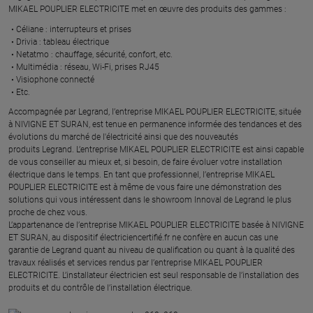
MIKAEL POUPLIER ELECTRICITE met en œuvre des produits des gammes : ​
Céliane : interrupteurs et prises ​
Drivia : tableau électrique ​
Netatmo : chauffage, sécurité, confort, etc.​
Multimédia : réseau, Wi-Fi, prises RJ45​
Visiophone connecté​
Etc.​
​Accompagnée par Legrand, l’entreprise MIKAEL POUPLIER ELECTRICITE, située
à NIVIGNE ET SURAN, est tenue en permanence informée des tendances et des
évolutions du marché de l'électricité ainsi que des nouveautés
produits Legrand. L’entreprise MIKAEL POUPLIER ELECTRICITE est ainsi capable
de vous conseiller au mieux et, si besoin, de faire évoluer votre installation
électrique dans le temps. En tant que professionnel, l’entreprise MIKAEL
POUPLIER ELECTRICITE est à même de vous faire une démonstration des
solutions qui vous intéressent dans le showroom Innoval de Legrand le plus
proche de chez vous.​
L’appartenance de l’entreprise MIKAEL POUPLIER ELECTRICITE basée à NIVIGNE
ET SURAN, au dispositif électriciencertifié.fr ne confère en aucun cas une
garantie de Legrand quant au niveau de qualification ou quant à la qualité des
travaux réalisés et services rendus par l’entreprise MIKAEL POUPLIER
ELECTRICITE. L’installateur électricien est seul responsable de l’installation des
produits et du contrôle de l’installation électrique.