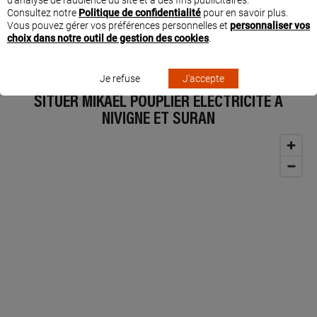
Ce professionnel a suivi des formations spécifiques et dédiées sur les solutions
Consultez notre
Politique de confidentialité
pour en savoir plus.
Legrand d'efficacité énergétique. L'entreprise MIKAEL POUPLIER ELECTRICITE
Vous pouvez gérer vos préférences personnelles et
personnaliser vos
est l'expert proche de chez vous pour comprendre votre consommation
choix dans notre outil de gestion des cookies
.
électrique et agir rapidement sur votre facture.
Je refuse
J'accepte
SITUER MIKAEL POUPLIER ELECTRICITE À
NIVIGNE ET SURAN