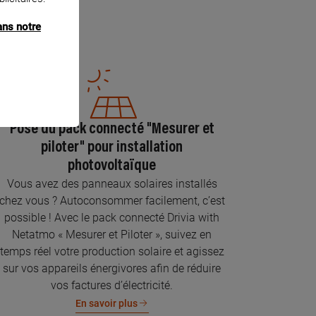
ans notre
Pose du pack connecté "Mesurer et
piloter" pour installation
photovoltaïque
Vous avez des panneaux solaires installés
chez vous ? Autoconsommer facilement, c’est
possible ! Avec le pack connecté Drivia with
Netatmo « Mesurer et Piloter », suivez en
temps réel votre production solaire et agissez
sur vos appareils énergivores afin de réduire
vos factures d’électricité.
En savoir plus