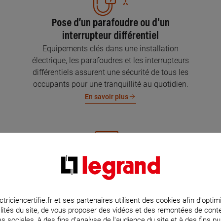
Pose d’un parafoudre ou d'un
interrupteur différentiel
Equipements clés dans une installation
électrique, les parafoudres et les interrupteurs
différentiels assurent une sécurité de tous les
occupants pour une tranquillité au quotidien.
En savoir plus
Mise aux normes de l’installation
électrique
Parce que l’électricité implique la sécurité et la
ctriciencertifie.fr et ses partenaires utilisent des cookies afin d'optim
lités du site, de vous proposer des vidéos et des remontées de con
protection de votre famille et de vos biens,
s sociales, à des fins d'analyse de l'audience du site et à des fins pub