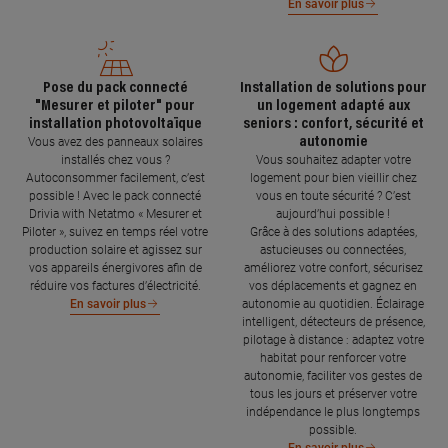
En savoir plus
Pose du pack connecté
Installation de solutions pour
"Mesurer et piloter" pour
un logement adapté aux
installation photovoltaïque
seniors : confort, sécurité et
autonomie
Vous avez des panneaux solaires
installés chez vous ?
Vous souhaitez adapter votre
Autoconsommer facilement, c’est
logement pour bien vieillir chez
possible ! Avec le pack connecté
vous en toute sécurité ? C’est
Drivia with Netatmo « Mesurer et
aujourd’hui possible !
Piloter », suivez en temps réel votre
Grâce à des solutions adaptées,
production solaire et agissez sur
astucieuses ou connectées,
vos appareils énergivores afin de
améliorez votre confort, sécurisez
réduire vos factures d’électricité.
vos déplacements et gagnez en
autonomie au quotidien. Éclairage
En savoir plus
intelligent, détecteurs de présence,
pilotage à distance : adaptez votre
habitat pour renforcer votre
autonomie, faciliter vos gestes de
tous les jours et préserver votre
indépendance le plus longtemps
possible.