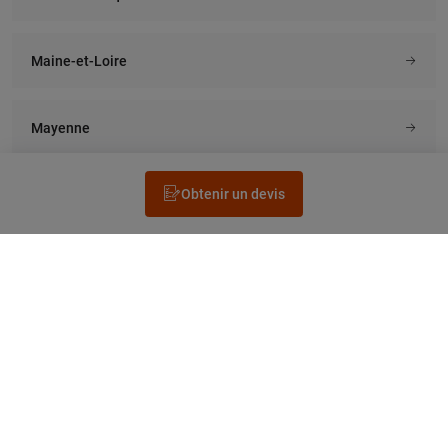
Maine-et-Loire
Mayenne
Obtenir un devis
Rechercher un électricien
Prestation
Questions fréquentes
Accéder au Legrand.fr