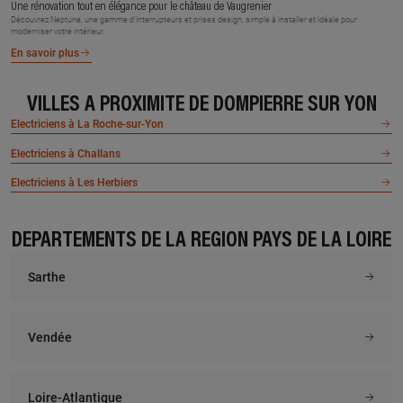
Une rénovation tout en élégance pour le château de Vaugrenier
Découvrez Neptune, une gamme d’interrupteurs et prises design, simple à installer et idéale pour
moderniser votre intérieur.
En savoir plus
VILLES À PROXIMITÉ DE DOMPIERRE SUR YON
Electriciens à La Roche-sur-Yon
Electriciens à Challans
Electriciens à Les Herbiers
DÉPARTEMENTS DE LA RÉGION PAYS DE LA LOIRE
Sarthe
Vendée
Loire-Atlantique