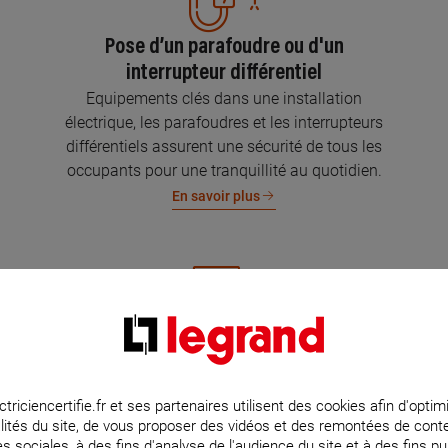
Pose d’un parafoudre ou d'un
interrupteur différentiel
Equipements clés dans une installation
électrique, les parafoudres et les interrupteurs
différentiels assurent une sécurité de tous les
occupants pour une tranquillité au quotidien.
En savoir plus
Mise aux normes de l’installation
électrique
Parce que l’électricité implique la sécurité et la
ctriciencertifie.fr et ses partenaires utilisent des cookies afin d'optim
lités du site, de vous proposer des vidéos et des remontées de con
protection de votre famille et de vos biens,
s sociales, à des fins d'analyse de l'audience du site et à des fins pub