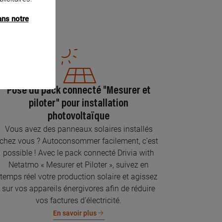
ans notre
Pose du pack connecté "Mesurer et
piloter" pour installation
photovoltaïque
Vous avez des panneaux solaires installés
chez vous ? Autoconsommer facilement, c’est
possible ! Avec le pack connecté Drivia with
Netatmo « Mesurer et Piloter », suivez en
temps réel votre production solaire et agissez
sur vos appareils énergivores afin de réduire
vos factures d’électricité.
En savoir plus