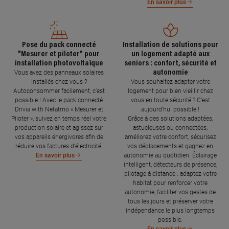
En savoir plus
Pose du pack connecté
Installation de solutions pour
"Mesurer et piloter" pour
un logement adapté aux
installation photovoltaïque
seniors : confort, sécurité et
autonomie
Vous avez des panneaux solaires
installés chez vous ?
Vous souhaitez adapter votre
Autoconsommer facilement, c’est
logement pour bien vieillir chez
possible ! Avec le pack connecté
vous en toute sécurité ? C’est
Drivia with Netatmo « Mesurer et
aujourd’hui possible !
Piloter », suivez en temps réel votre
Grâce à des solutions adaptées,
production solaire et agissez sur
astucieuses ou connectées,
vos appareils énergivores afin de
améliorez votre confort, sécurisez
réduire vos factures d’électricité.
vos déplacements et gagnez en
autonomie au quotidien. Éclairage
En savoir plus
intelligent, détecteurs de présence,
pilotage à distance : adaptez votre
habitat pour renforcer votre
autonomie, faciliter vos gestes de
tous les jours et préserver votre
indépendance le plus longtemps
possible.