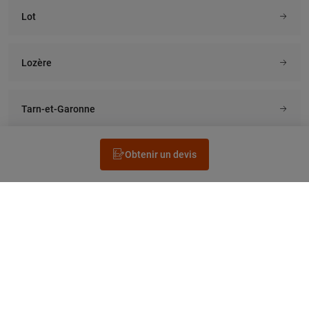
Lot
Lozère
Tarn-et-Garonne
Obtenir un devis
Rechercher un électricien
Prestation
Questions fréquentes
Accéder au Legrand.fr