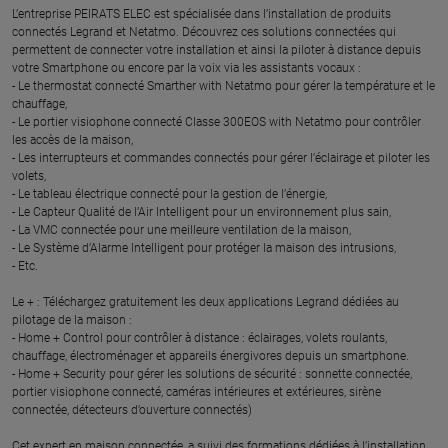
L’entreprise PEIRATS ELEC est spécialisée dans l’installation de produits
connectés Legrand et Netatmo. Découvrez ces solutions connectées qui
permettent de connecter votre installation et ainsi la piloter à distance depuis
votre Smartphone ou encore par la voix via les assistants vocaux :
- Le thermostat connecté Smarther with Netatmo pour gérer la température et le
chauffage,
- Le portier visiophone connecté Classe 300EOS with Netatmo pour contrôler
les accès de la maison,
- Les interrupteurs et commandes connectés pour gérer l’éclairage et piloter les
volets,
- Le tableau électrique connecté pour la gestion de l’énergie,
- Le Capteur Qualité de l’Air Intelligent pour un environnement plus sain,
- La VMC connectée pour une meilleure ventilation de la maison,
- Le Système d’Alarme Intelligent pour protéger la maison des intrusions,
- Etc.
Le + : Téléchargez gratuitement les deux applications Legrand dédiées au
pilotage de la maison :
- Home + Control pour contrôler à distance : éclairages, volets roulants,
chauffage, électroménager et appareils énergivores depuis un smartphone.
- Home + Security pour gérer les solutions de sécurité : sonnette connectée,
portier visiophone connecté, caméras intérieures et extérieures, sirène
connectée, détecteurs d’ouverture connectés)
Cet expert en maison connectée, a suivi des formations dédiées à l’installation