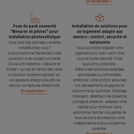
En savoir plus
Pose du pack connecté
Installation de solutions pour
"Mesurer et piloter" pour
un logement adapté aux
installation photovoltaïque
seniors : confort, sécurité et
autonomie
Vous avez des panneaux solaires
installés chez vous ?
Vous souhaitez adapter votre
Autoconsommer facilement, c’est
logement pour bien vieillir chez
possible ! Avec le pack connecté
vous en toute sécurité ? C’est
Drivia with Netatmo « Mesurer et
aujourd’hui possible !
Piloter », suivez en temps réel votre
Grâce à des solutions adaptées,
production solaire et agissez sur
astucieuses ou connectées,
vos appareils énergivores afin de
améliorez votre confort, sécurisez
réduire vos factures d’électricité.
vos déplacements et gagnez en
autonomie au quotidien. Éclairage
En savoir plus
intelligent, détecteurs de présence,
pilotage à distance : adaptez votre
habitat pour renforcer votre
autonomie, faciliter vos gestes de
tous les jours et préserver votre
indépendance le plus longtemps
possible.