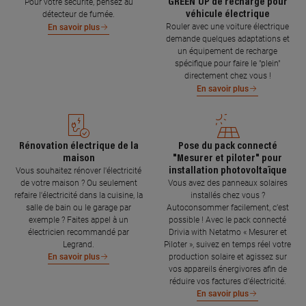
GREEN'UP de recharge pour
Pour votre sécurité, pensez au
véhicule électrique
détecteur de fumée.
Rouler avec une voiture électrique
En savoir plus
demande quelques adaptations et
un équipement de recharge
spécifique pour faire le "plein"
directement chez vous !
En savoir plus
Rénovation électrique de la
Pose du pack connecté
maison
"Mesurer et piloter" pour
installation photovoltaïque
Vous souhaitez rénover l'électricité
de votre maison ? Ou seulement
Vous avez des panneaux solaires
refaire l'électricité dans la cuisine, la
installés chez vous ?
salle de bain ou le garage par
Autoconsommer facilement, c’est
exemple ? Faites appel à un
possible ! Avec le pack connecté
électricien recommandé par
Drivia with Netatmo « Mesurer et
Legrand.
Piloter », suivez en temps réel votre
production solaire et agissez sur
En savoir plus
vos appareils énergivores afin de
réduire vos factures d’électricité.
En savoir plus