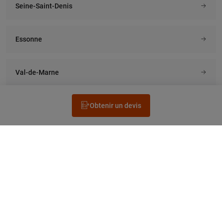
Seine-Saint-Denis
Essonne
Val-de-Marne
Obtenir un devis
Rechercher un électricien
Prestation
Questions fréquentes
Accéder au Legrand.fr