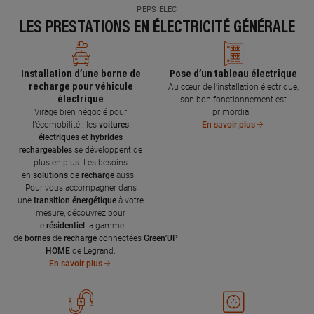
PEPS ELEC
LES PRESTATIONS EN ÉLECTRICITÉ GÉNÉRALE
Installation d’une borne de
Pose d’un tableau électrique
recharge pour véhicule
Au cœur de l’installation électrique,
électrique
son bon fonctionnement est
Virage bien négocié pour
primordial.
l’écomobilité : les
voitures
En savoir plus
électriques
et
hybrides
rechargeables
se développent de
plus en plus. Les besoins
en
solutions
de
recharge
aussi !
Pour vous accompagner dans
une
transition énergétique
à votre
mesure, découvrez pour
le
résidentiel
la gamme
de
bornes
de
recharge
connectées
Green'UP
HOME
de Legrand.
En savoir plus