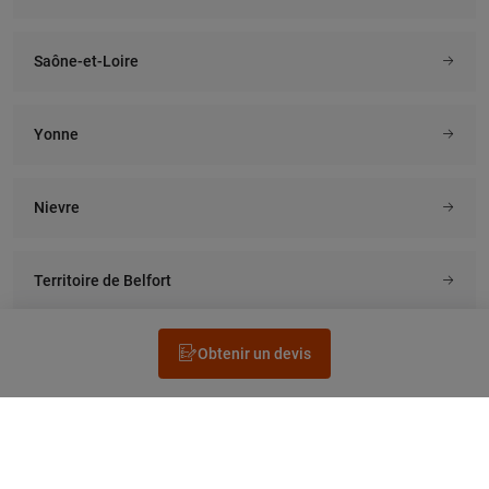
Saône-et-Loire
Yonne
Nievre
Territoire de Belfort
Obtenir un devis
Rechercher un électricien
Prestation