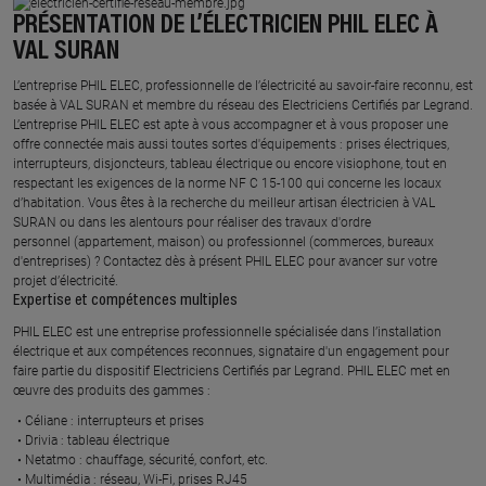
PRÉSENTATION DE L’ÉLECTRICIEN PHIL ELEC À
VAL SURAN
L’entreprise PHIL ELEC, professionnelle de l’électricité au savoir-faire reconnu, est
basée à VAL SURAN et membre du réseau des Electriciens Certifiés par Legrand.​
L’entreprise PHIL ELEC est apte à vous accompagner et à vous proposer une
offre connectée mais aussi toutes sortes d'équipements : prises électriques,
interrupteurs, disjoncteurs, tableau électrique ou encore visiophone, tout en
respectant les exigences de la norme NF C 15-100 qui concerne les locaux
d’habitation. Vous êtes à la recherche du meilleur artisan électricien à VAL
SURAN ou dans les alentours pour réaliser des travaux d'ordre
personnel (appartement, maison) ou professionnel (commerces, bureaux
d'entreprises) ? Contactez dès à présent PHIL ELEC pour avancer sur votre
projet d’électricité.
Expertise et compétences multiples​
​PHIL ELEC est une entreprise professionnelle spécialisée dans l’installation
électrique et aux compétences reconnues, ​signataire d'un engagement pour
faire partie du dispositif Electriciens Certifiés par Legrand​. PHIL ELEC met en
œuvre des produits des gammes : ​
Céliane : interrupteurs et prises ​
Drivia : tableau électrique ​
Netatmo : chauffage, sécurité, confort, etc.​
Multimédia : réseau, Wi-Fi, prises RJ45​