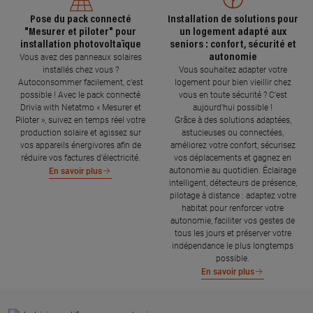
Pose du pack connecté
Installation de solutions pour
"Mesurer et piloter" pour
un logement adapté aux
installation photovoltaïque
seniors : confort, sécurité et
autonomie
Vous avez des panneaux solaires
installés chez vous ?
Vous souhaitez adapter votre
Autoconsommer facilement, c’est
logement pour bien vieillir chez
possible ! Avec le pack connecté
vous en toute sécurité ? C’est
Drivia with Netatmo « Mesurer et
aujourd’hui possible !
Piloter », suivez en temps réel votre
Grâce à des solutions adaptées,
production solaire et agissez sur
astucieuses ou connectées,
vos appareils énergivores afin de
améliorez votre confort, sécurisez
réduire vos factures d’électricité.
vos déplacements et gagnez en
autonomie au quotidien. Éclairage
En savoir plus
intelligent, détecteurs de présence,
pilotage à distance : adaptez votre
habitat pour renforcer votre
autonomie, faciliter vos gestes de
tous les jours et préserver votre
indépendance le plus longtemps
possible.
En savoir plus