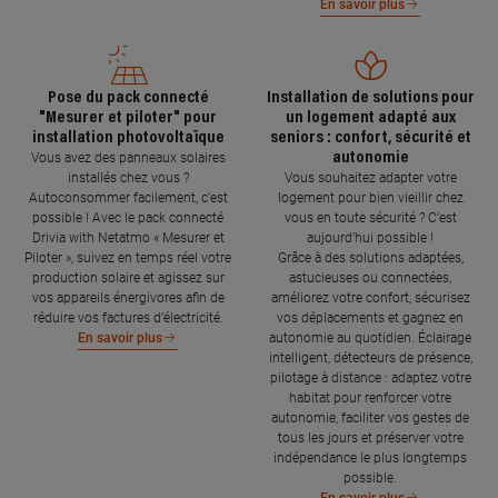
En savoir plus
Pose du pack connecté
Installation de solutions pour
"Mesurer et piloter" pour
un logement adapté aux
installation photovoltaïque
seniors : confort, sécurité et
autonomie
Vous avez des panneaux solaires
installés chez vous ?
Vous souhaitez adapter votre
Autoconsommer facilement, c’est
logement pour bien vieillir chez
possible ! Avec le pack connecté
vous en toute sécurité ? C’est
Drivia with Netatmo « Mesurer et
aujourd’hui possible !
Piloter », suivez en temps réel votre
Grâce à des solutions adaptées,
production solaire et agissez sur
astucieuses ou connectées,
vos appareils énergivores afin de
améliorez votre confort, sécurisez
réduire vos factures d’électricité.
vos déplacements et gagnez en
autonomie au quotidien. Éclairage
En savoir plus
intelligent, détecteurs de présence,
pilotage à distance : adaptez votre
habitat pour renforcer votre
autonomie, faciliter vos gestes de
tous les jours et préserver votre
indépendance le plus longtemps
possible.