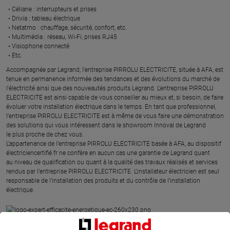
Céliane : interrupteurs et prises ​
Drivia : tableau électrique ​
Netatmo : chauffage, sécurité, confort, etc.​
Multimédia : réseau, Wi-Fi, prises RJ45​
Visiophone connecté​
Etc.​
​Accompagnée par Legrand, l’entreprise PIRROLU ELECTRICITE, située à AFA, est
tenue en permanence informée des tendances et des évolutions du marché de
l'électricité ainsi que des nouveautés produits Legrand. L’entreprise PIRROLU
ELECTRICITE est ainsi capable de vous conseiller au mieux et, si besoin, de faire
évoluer votre installation électrique dans le temps. En tant que professionnel,
l’entreprise PIRROLU ELECTRICITE est à même de vous faire une démonstration
des solutions qui vous intéressent dans le showroom Innoval de Legrand
le plus proche de chez vous.​
L’appartenance de l’entreprise PIRROLU ELECTRICITE basée à AFA, au dispositif
électriciencertifié.fr ne confère en aucun cas une garantie de Legrand quant
au niveau de qualification ou quant à la qualité des travaux réalisés et services
rendus par l’entreprise PIRROLU ELECTRICITE. L’installateur électricien est seul
responsable de l’installation des produits et du contrôle de l’installation
électrique.
UN EXPERT EN EFFICACITÉ ÉNERGÉTIQUE