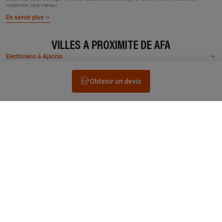
moderniser votre intérieur.
En savoir plus
VILLES À PROXIMITÉ DE AFA
Electriciens à Ajaccio
Obtenir un devis
Rechercher un électricien
Prestation
Questions fréquentes
Accéder au Legrand.fr
NEWSLETTER