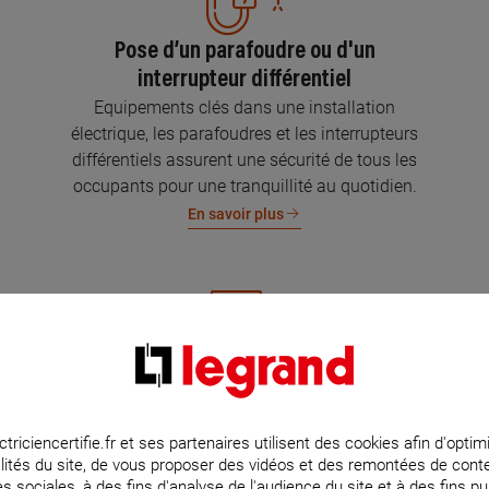
Pose d’un parafoudre ou d'un
interrupteur différentiel
Equipements clés dans une installation
électrique, les parafoudres et les interrupteurs
différentiels assurent une sécurité de tous les
occupants pour une tranquillité au quotidien.
En savoir plus
Mise aux normes de l’installation
électrique
Parce que l’électricité implique la sécurité et la
ctriciencertifie.fr et ses partenaires utilisent des cookies afin d'optim
lités du site, de vous proposer des vidéos et des remontées de con
protection de votre famille et de vos biens,
s sociales, à des fins d'analyse de l'audience du site et à des fins pub