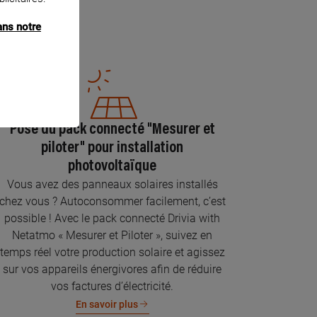
ans notre
Pose du pack connecté "Mesurer et
piloter" pour installation
photovoltaïque
Vous avez des panneaux solaires installés
chez vous ? Autoconsommer facilement, c’est
possible ! Avec le pack connecté Drivia with
Netatmo « Mesurer et Piloter », suivez en
temps réel votre production solaire et agissez
sur vos appareils énergivores afin de réduire
vos factures d’électricité.
En savoir plus