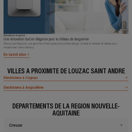
Solutions maison
Une rénovation tout en élégance pour le château de Vaugrenier
Découvrez Neptune, une gamme d’interrupteurs et prises design, simple à installer et idéale pour
moderniser votre intérieur.
En savoir plus
VILLES À PROXIMITÉ DE LOUZAC SAINT ANDRE
Electriciens à Cognac
Electriciens à Angoulême
DÉPARTEMENTS DE LA RÉGION NOUVELLE-
AQUITAINE
Creuse