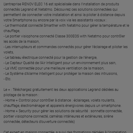
L’entreprise RENOV ELEC 16 est spécialisée dans l’installation de produits
connectés Legrand et Netatmo. Découvrez ces solutions connectées qui
permettent de connecter votre installation et ainsi la piloter à distance depuis
votre Smartphone ou encore par la voix via les assistants vocaux :
- Le thermostat connecté Smarther with Netatmo pour gérer la température et le
chauffage,
- Le portier visiophone connecté Classe 300EOS with Netatmo pour contrôler
les accès de la maison,
- Les interrupteurs et commandes connectés pour gérer l’éclairage et piloter les
volets,
- Le tableau électrique connecté pour la gestion de l’énergie,
- Le Capteur Qualité de l’Air Intelligent pour un environnement plus sain,
- La VMC connectée pour une meilleure ventilation de la maison,
- Le Système d’Alarme Intelligent pour protéger la maison des intrusions,
- Etc.
Le + : Téléchargez gratuitement les deux applications Legrand dédiées au
pilotage de la maison :
- Home + Control pour contrôler à distance : éclairages, volets roulants,
chauffage, électroménager et appareils énergivores depuis un smartphone.
- Home + Security pour gérer les solutions de sécurité : sonnette connectée,
portier visiophone connecté, caméras intérieures et extérieures, sirène
connectée, détecteurs d’ouverture connectés)
Cet expert en maison connectée, a suivi des formations dédiées à l’installation