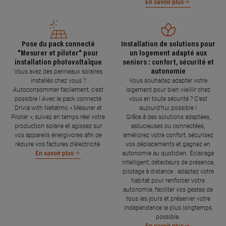
En savoir plus
Pose du pack connecté
Installation de solutions pour
"Mesurer et piloter" pour
un logement adapté aux
installation photovoltaïque
seniors : confort, sécurité et
autonomie
Vous avez des panneaux solaires
installés chez vous ?
Vous souhaitez adapter votre
Autoconsommer facilement, c’est
logement pour bien vieillir chez
possible ! Avec le pack connecté
vous en toute sécurité ? C’est
Drivia with Netatmo « Mesurer et
aujourd’hui possible !
Piloter », suivez en temps réel votre
Grâce à des solutions adaptées,
production solaire et agissez sur
astucieuses ou connectées,
vos appareils énergivores afin de
améliorez votre confort, sécurisez
réduire vos factures d’électricité.
vos déplacements et gagnez en
autonomie au quotidien. Éclairage
En savoir plus
intelligent, détecteurs de présence,
pilotage à distance : adaptez votre
habitat pour renforcer votre
autonomie, faciliter vos gestes de
tous les jours et préserver votre
indépendance le plus longtemps
possible.