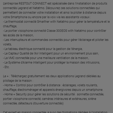
L’entreprise RESTOUT CONNECT est spécialisée dans l’installation de produits
connectés Legrand et Netatmo. Découvrez ces solutions connectées qui
permettent de connecter votre installation et ainsi la piloter à distance depuis
votre Smartphone ou encore par la voix via les assistants vocaux :
- Le thermostat connecté Smarther with Netatmo pour gérer la température et le
chauffage,
- Le portier visiophone connecté Classe 300EOS with Netatmo pour contrôler
les accès de la maison,
- Les interrupteurs et commandes connectés pour gérer l’éclairage et piloter les
volets,
- Le tableau électrique connecté pour la gestion de l’énergie,
- Le Capteur Qualité de l’Air Intelligent pour un environnement plus sain,
- La VMC connectée pour une meilleure ventilation de la maison,
- Le Système d’Alarme Intelligent pour protéger la maison des intrusions,
- Etc.
Le + : Téléchargez gratuitement les deux applications Legrand dédiées au
pilotage de la maison :
- Home + Control pour contrôler à distance : éclairages, volets roulants,
chauffage, électroménager et appareils énergivores depuis un smartphone.
- Home + Security pour gérer les solutions de sécurité : sonnette connectée,
portier visiophone connecté, caméras intérieures et extérieures, sirène
connectée, détecteurs d’ouverture connectés)
Cet expert en maison connectée, a suivi des formations dédiées à l’installation