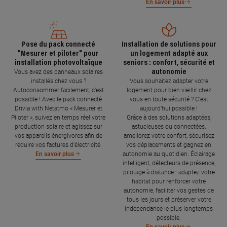
En savoir plus
Pose du pack connecté
Installation de solutions pour
"Mesurer et piloter" pour
un logement adapté aux
installation photovoltaïque
seniors : confort, sécurité et
autonomie
Vous avez des panneaux solaires
installés chez vous ?
Vous souhaitez adapter votre
Autoconsommer facilement, c’est
logement pour bien vieillir chez
possible ! Avec le pack connecté
vous en toute sécurité ? C’est
Drivia with Netatmo « Mesurer et
aujourd’hui possible !
Piloter », suivez en temps réel votre
Grâce à des solutions adaptées,
production solaire et agissez sur
astucieuses ou connectées,
vos appareils énergivores afin de
améliorez votre confort, sécurisez
réduire vos factures d’électricité.
vos déplacements et gagnez en
autonomie au quotidien. Éclairage
En savoir plus
intelligent, détecteurs de présence,
pilotage à distance : adaptez votre
habitat pour renforcer votre
autonomie, faciliter vos gestes de
tous les jours et préserver votre
indépendance le plus longtemps
possible.