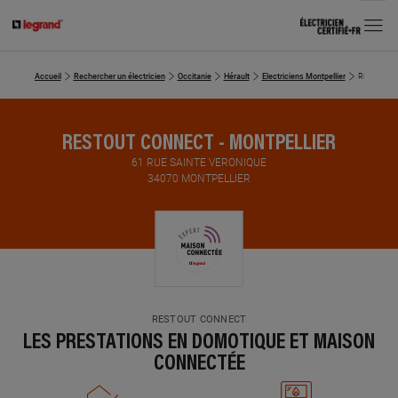
MENU
Accueil
Rechercher un électricien
Occitanie
Hérault
Electriciens Montpellier
RESTOUT 
RESTOUT CONNECT - MONTPELLIER
61 RUE SAINTE VERONIQUE
34070 MONTPELLIER
RESTOUT CONNECT
LES PRESTATIONS EN DOMOTIQUE ET MAISON
CONNECTÉE