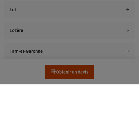
Lot
Lozère
Tarn-et-Garonne
Obtenir un devis
Rechercher un électricien
Prestation
Questions fréquentes
Accéder au Legrand.fr