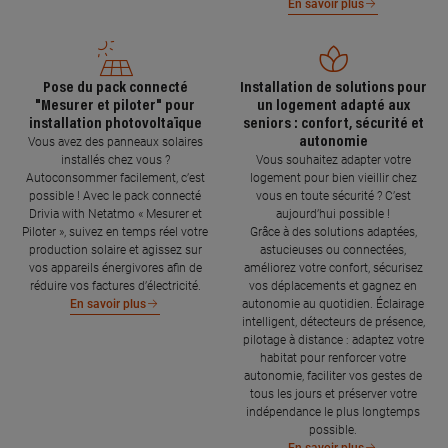
En savoir plus
Pose du pack connecté
Installation de solutions pour
"Mesurer et piloter" pour
un logement adapté aux
installation photovoltaïque
seniors : confort, sécurité et
autonomie
Vous avez des panneaux solaires
installés chez vous ?
Vous souhaitez adapter votre
Autoconsommer facilement, c’est
logement pour bien vieillir chez
possible ! Avec le pack connecté
vous en toute sécurité ? C’est
Drivia with Netatmo « Mesurer et
aujourd’hui possible !
Piloter », suivez en temps réel votre
Grâce à des solutions adaptées,
production solaire et agissez sur
astucieuses ou connectées,
vos appareils énergivores afin de
améliorez votre confort, sécurisez
réduire vos factures d’électricité.
vos déplacements et gagnez en
autonomie au quotidien. Éclairage
En savoir plus
intelligent, détecteurs de présence,
pilotage à distance : adaptez votre
habitat pour renforcer votre
autonomie, faciliter vos gestes de
tous les jours et préserver votre
indépendance le plus longtemps
possible.