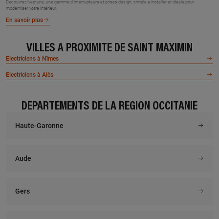
Découvrez Neptune, une gamme d’interrupteurs et prises design, simple à installer et idéale pour
moderniser votre intérieur.
En savoir plus
VILLES À PROXIMITÉ DE SAINT MAXIMIN
Electriciens à Nîmes
Electriciens à Alès
DÉPARTEMENTS DE LA RÉGION OCCITANIE
Haute-Garonne
Aude
Gers