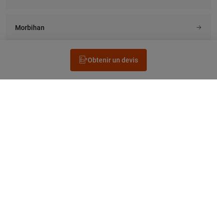
Morbihan
Obtenir un devis
Rechercher un électricien
Prestation
Questions fréquentes
Accéder au Legrand.fr
NEWSLETTER