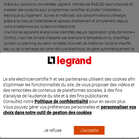
Grâce aux solutions connectées Legrand, l'entreprise RGELEC peut proposer et
installer des produits pour programmer, contrôler et piloter l'installation
électrique du logement. Suivez et maîtrisez vos consommations d'énergie
grâce à la mesure instantanée et agissez directement et simplement depuis
votre smartphone sur la facture d'électricité.
Une fois les appareils énergivores identifiés depuis l'application gratuite Home +
Control, il est très simple d'adapter par exemple la température du chauffage
suivant un planning ou selon la météo Ecowatt, de mettre en route le chauffe-
eau ou de la recharge de votre véhicule électrique, de gérer automatiquement le
niveau d'ouverture des volets roulants suivant la météo et de profiter
pleinement des heures creuses. La programmation de la mise en marche des
appareils énergivores permet d'adapter la consommation aux besoins du foyer,
au bon moment, sans dépasser le contrat d'abonnement.
Ce professionnel a suivi des formations spécifiques et dédiées sur les solutions
Le site electriciencertifie.fr et ses partenaires utilisent des cookies afin
Legrand d'efficacité énergétique. L'entreprise RGELEC est l'expert proche de chez
d'optimiser les fonctionnalités du site, de vous proposer des vidéos et
vous pour comprendre votre consommation électrique et agir rapidement sur
des remontées de contenus de plateformes sociales, à des fins
votre facture.
d'analyse de l'audience du site et à des fins publicitaires.
Consultez notre
Politique de confidentialité
pour en savoir plus.
Vous pouvez gérer vos préférences personnelles et
personnaliser vos
choix dans notre outil de gestion des cookies
.
SITUER RGELEC À CHAVAGNE
Je refuse
J'accepte