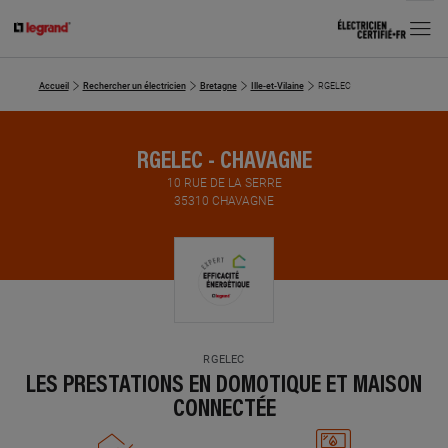
MENU
Accueil
Rechercher un électricien
Bretagne
Ille-et-Vilaine
RGELEC
RGELEC - CHAVAGNE
10 RUE DE LA SERRE
35310 CHAVAGNE
RGELEC
LES PRESTATIONS EN DOMOTIQUE ET MAISON
CONNECTÉE