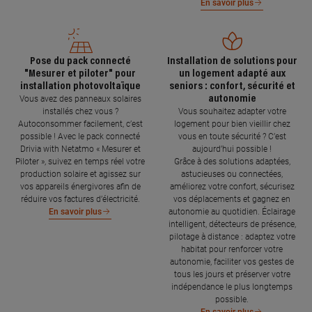
En savoir plus
Pose du pack connecté
Installation de solutions pour
"Mesurer et piloter" pour
un logement adapté aux
installation photovoltaïque
seniors : confort, sécurité et
autonomie
Vous avez des panneaux solaires
installés chez vous ?
Vous souhaitez adapter votre
Autoconsommer facilement, c’est
logement pour bien vieillir chez
possible ! Avec le pack connecté
vous en toute sécurité ? C’est
Drivia with Netatmo « Mesurer et
aujourd’hui possible !
Piloter », suivez en temps réel votre
Grâce à des solutions adaptées,
production solaire et agissez sur
astucieuses ou connectées,
vos appareils énergivores afin de
améliorez votre confort, sécurisez
réduire vos factures d’électricité.
vos déplacements et gagnez en
autonomie au quotidien. Éclairage
En savoir plus
intelligent, détecteurs de présence,
pilotage à distance : adaptez votre
habitat pour renforcer votre
autonomie, faciliter vos gestes de
tous les jours et préserver votre
indépendance le plus longtemps
possible.