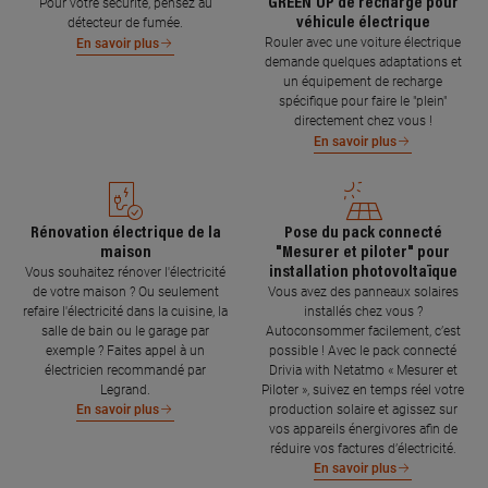
GREEN'UP de recharge pour
Pour votre sécurité, pensez au
véhicule électrique
détecteur de fumée.
Rouler avec une voiture électrique
En savoir plus
demande quelques adaptations et
un équipement de recharge
spécifique pour faire le "plein"
directement chez vous !
En savoir plus
Rénovation électrique de la
Pose du pack connecté
maison
"Mesurer et piloter" pour
installation photovoltaïque
Vous souhaitez rénover l'électricité
de votre maison ? Ou seulement
Vous avez des panneaux solaires
refaire l'électricité dans la cuisine, la
installés chez vous ?
salle de bain ou le garage par
Autoconsommer facilement, c’est
exemple ? Faites appel à un
possible ! Avec le pack connecté
électricien recommandé par
Drivia with Netatmo « Mesurer et
Legrand.
Piloter », suivez en temps réel votre
production solaire et agissez sur
En savoir plus
vos appareils énergivores afin de
réduire vos factures d’électricité.
En savoir plus