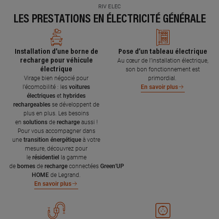
RIV ELEC
LES PRESTATIONS EN ÉLECTRICITÉ GÉNÉRALE
Installation d’une borne de
Pose d’un tableau électrique
recharge pour véhicule
Au cœur de l’installation électrique,
électrique
son bon fonctionnement est
Virage bien négocié pour
primordial.
l’écomobilité : les
voitures
En savoir plus
électriques
et
hybrides
rechargeables
se développent de
plus en plus. Les besoins
en
solutions
de
recharge
aussi !
Pour vous accompagner dans
une
transition énergétique
à votre
mesure, découvrez pour
le
résidentiel
la gamme
de
bornes
de
recharge
connectées
Green'UP
HOME
de Legrand.
En savoir plus