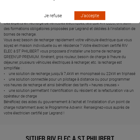
Tous points de recharge supérieurs à 3,7kW doivent être installés par des
professionnels habilités (décret n°2017-26 art.22). Ces professionnels
disposent de la « mention IRVE » et sont donc recommandés par Legrand pour
Je refuse
J'accepte
l’installation de bornes de recharge.
Ces experts en recharge de véhicules électriques, tels que RIV ELEC, ont suivi
des formations obligatoires proposées par Legrand et dédiées à l’installation de
bornes de recharge.
Vous avez besoin de recharger rapidement votre véhicule électrique que vous
soyez en maison individuelle ou en résidence ? Votre électricien certifié RIV
ELEC à ST PHILIBERT vous proposera d’installer une borne de recharge
GREEN’UP PREMIUM. Itinérant, gros rouleur, besoin de charge à l’heure du
déjeuner, plusieurs véhicules électriques à recharger, etc. la recharge est
simplifiée :
• une solution de recharge jusqu’à 7,4kW en monophasé ou 22kW en triphasé
• une solution connectée pour un pilotage à distance ou pour programmer
vos heures de recharge et ainsi bénéficier des tarifs « heures creuses »
• une solution permettant l’identification du résident et la refacturation via un
opérateur de charge
Bénéficiez des aides du gouvernement à l’achat et l’installation d’un point de
charge notamment avec le Programme Advenir. Renseignez-vous auprès de
votre électricien certifié par Legrand !
SITUER RIV ELEC À ST PHILIBERT