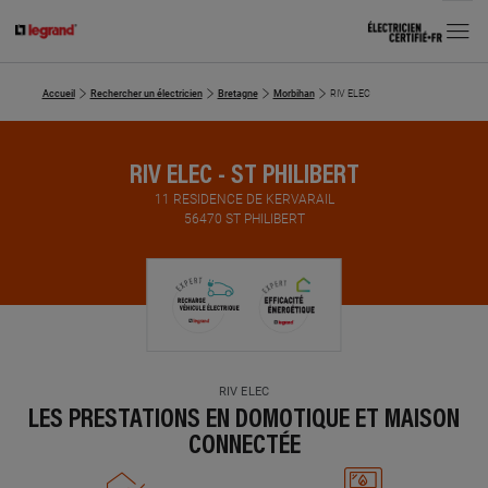
MENU
Accueil
Rechercher un électricien
Bretagne
Morbihan
RIV ELEC
RIV ELEC - ST PHILIBERT
11 RESIDENCE DE KERVARAIL
56470 ST PHILIBERT
RIV ELEC
LES PRESTATIONS EN DOMOTIQUE ET MAISON
CONNECTÉE