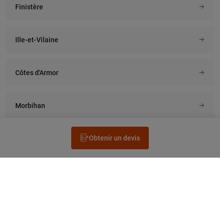
Finistère
Ille-et-Vilaine
Côtes d'Armor
Morbihan
Obtenir un devis
Rechercher un électricien
Prestation