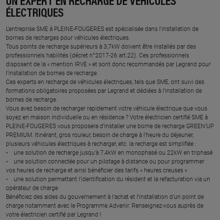
UN EXPERT EN RECHARGE DE VÉHICULES
ÉLECTRIQUES
L’entreprise SME à PLEINE-FOUGERES est spécialisée dans l’installation de
bornes de recharges pour véhicules électriques.
Tous points de recharge supérieurs à 3,7kW doivent être installés par des
professionnels habilités (décret n°2017-26 art.22). Ces professionnels
disposent de la « mention IRVE » et sont donc recommandés par Legrand pour
l’installation de bornes de recharge.
Ces experts en recharge de véhicules électriques, tels que SME, ont suivi des
formations obligatoires proposées par Legrand et dédiées à l’installation de
bornes de recharge.
Vous avez besoin de recharger rapidement votre véhicule électrique que vous
soyez en maison individuelle ou en résidence ? Votre électricien certifié SME à
PLEINE-FOUGERES vous proposera d’installer une borne de recharge GREEN’UP
PREMIUM. Itinérant, gros rouleur, besoin de charge à l’heure du déjeuner,
plusieurs véhicules électriques à recharger, etc. la recharge est simplifiée :
• une solution de recharge jusqu’à 7,4kW en monophasé ou 22kW en triphasé
• une solution connectée pour un pilotage à distance ou pour programmer
vos heures de recharge et ainsi bénéficier des tarifs « heures creuses »
• une solution permettant l’identification du résident et la refacturation via un
opérateur de charge
Bénéficiez des aides du gouvernement à l’achat et l’installation d’un point de
charge notamment avec le Programme Advenir. Renseignez-vous auprès de
votre électricien certifié par Legrand !