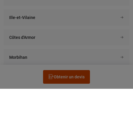
Ille-et-Vilaine
Côtes d'Armor
Morbihan
Obtenir un devis
Rechercher un électricien
Prestation
Questions fréquentes