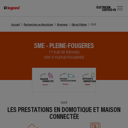
MENU
Accueil
Rechercher un électricien
Bretagne
Ille-et-Vilaine
SME
SME - PLEINE-FOUGERES
17 RUE DE RENNES
35610 PLEINE-FOUGERES
SME
LES PRESTATIONS EN DOMOTIQUE ET MAISON
CONNECTÉE