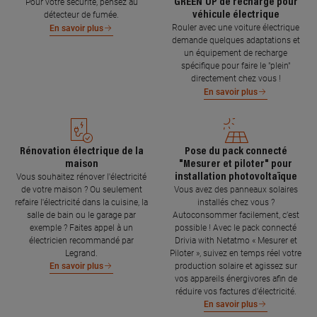
GREEN'UP de recharge pour
Pour votre sécurité, pensez au
véhicule électrique
détecteur de fumée.
Rouler avec une voiture électrique
En savoir plus
demande quelques adaptations et
un équipement de recharge
spécifique pour faire le "plein"
directement chez vous !
En savoir plus
Rénovation électrique de la
Pose du pack connecté
maison
"Mesurer et piloter" pour
installation photovoltaïque
Vous souhaitez rénover l'électricité
de votre maison ? Ou seulement
Vous avez des panneaux solaires
refaire l'électricité dans la cuisine, la
installés chez vous ?
salle de bain ou le garage par
Autoconsommer facilement, c’est
exemple ? Faites appel à un
possible ! Avec le pack connecté
électricien recommandé par
Drivia with Netatmo « Mesurer et
Legrand.
Piloter », suivez en temps réel votre
production solaire et agissez sur
En savoir plus
vos appareils énergivores afin de
réduire vos factures d’électricité.
En savoir plus