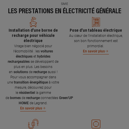
SME
LES PRESTATIONS EN ÉLECTRICITÉ GÉNÉRALE
Installation d’une borne de
Pose d’un tableau électrique
recharge pour véhicule
Au cœur de l’installation électrique,
électrique
son bon fonctionnement est
Virage bien négocié pour
primordial.
l’écomobilité : les
voitures
En savoir plus
électriques
et
hybrides
rechargeables
se développent de
plus en plus. Les besoins
en
solutions
de
recharge
aussi !
Pour vous accompagner dans
une
transition énergétique
à votre
mesure, découvrez pour
le
résidentiel
la gamme
de
bornes
de
recharge
connectées
Green'UP
HOME
de Legrand.
En savoir plus