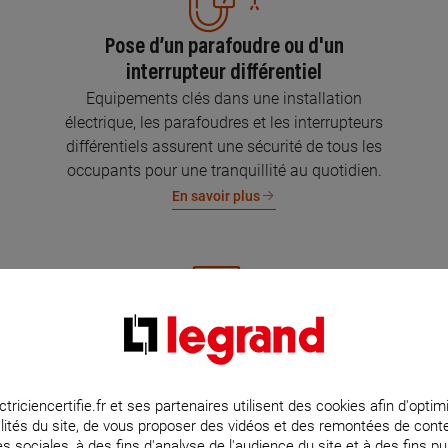
Pose d’un parafoudre ou d'un
interrupteur différentiel
Equipements clés dans une installation
électrique, les parafoudres et les interrupteurs
différentiels assurent une sécurité de tous les
occupants pour une tranquillité au quotidien.
En savoir plus
Mise aux normes de l’installation
électrique
Parce que l’électricité implique la sécurité et la
ctriciencertifie.fr et ses partenaires utilisent des cookies afin d'optim
lités du site, de vous proposer des vidéos et des remontées de con
protection de votre famille et de vos biens,
s sociales, à des fins d'analyse de l'audience du site et à des fins pub