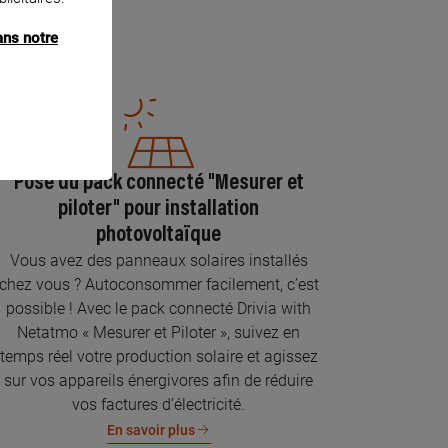
ans notre
Pose du pack connecté "Mesurer et
piloter" pour installation
photovoltaïque
Vous avez des panneaux solaires installés
chez vous ? Autoconsommer facilement, c’est
possible ! Avec le pack connecté Drivia with
Netatmo « Mesurer et Piloter », suivez en
temps réel votre production solaire et agissez
sur vos appareils énergivores afin de réduire
vos factures d’électricité.
En savoir plus