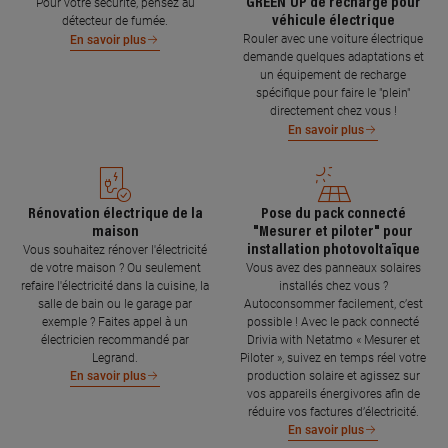
GREEN'UP de recharge pour
Pour votre sécurité, pensez au
véhicule électrique
détecteur de fumée.
Rouler avec une voiture électrique
En savoir plus
demande quelques adaptations et
un équipement de recharge
spécifique pour faire le "plein"
directement chez vous !
En savoir plus
Rénovation électrique de la
Pose du pack connecté
maison
"Mesurer et piloter" pour
installation photovoltaïque
Vous souhaitez rénover l'électricité
de votre maison ? Ou seulement
Vous avez des panneaux solaires
refaire l'électricité dans la cuisine, la
installés chez vous ?
salle de bain ou le garage par
Autoconsommer facilement, c’est
exemple ? Faites appel à un
possible ! Avec le pack connecté
électricien recommandé par
Drivia with Netatmo « Mesurer et
Legrand.
Piloter », suivez en temps réel votre
production solaire et agissez sur
En savoir plus
vos appareils énergivores afin de
réduire vos factures d’électricité.
En savoir plus