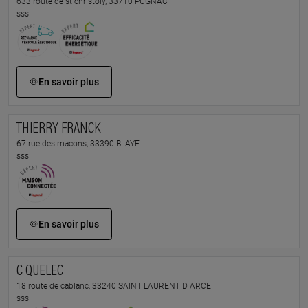
633 route de st christoly, 33710 PUGNAC
sss
En savoir plus
THIERRY FRANCK
67 rue des macons, 33390 BLAYE
sss
En savoir plus
C QUELEC
18 route de cablanc, 33240 SAINT LAURENT D ARCE
sss