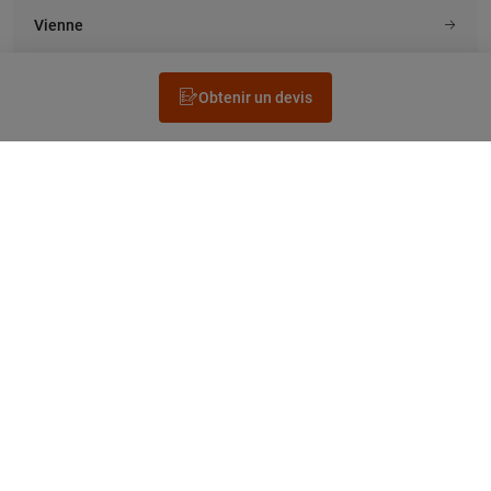
Vienne
Obtenir un devis
Rechercher un électricien
Prestation
Questions fréquentes
Accéder au Legrand.fr
NEWSLETTER