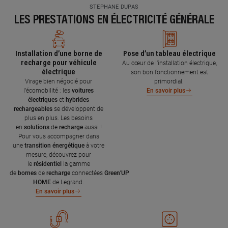
STEPHANE DUPAS
LES PRESTATIONS EN ÉLECTRICITÉ GÉNÉRALE
Installation d’une borne de
Pose d’un tableau électrique
recharge pour véhicule
Au cœur de l’installation électrique,
électrique
son bon fonctionnement est
Virage bien négocié pour
primordial.
l’écomobilité : les
voitures
En savoir plus
électriques
et
hybrides
rechargeables
se développent de
plus en plus. Les besoins
en
solutions
de
recharge
aussi !
Pour vous accompagner dans
une
transition énergétique
à votre
mesure, découvrez pour
le
résidentiel
la gamme
de
bornes
de
recharge
connectées
Green'UP
HOME
de Legrand.
En savoir plus