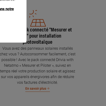
ans notre
Pose du pack connecté "Mesurer et
piloter" pour installation
photovoltaïque
Vous avez des panneaux solaires installés
chez vous ? Autoconsommer facilement, c’est
possible ! Avec le pack connecté Drivia with
Netatmo « Mesurer et Piloter », suivez en
temps réel votre production solaire et agissez
sur vos appareils énergivores afin de réduire
vos factures d’électricité.
En savoir plus