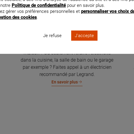
 notre
Politique de confidentialité
pour en savoir plus.
ez gérer vos préférences personnelles et
personnaliser vos choix d
gestion des cookies
.
Je refuse
J'accepte
Rénovation électrique de la maison
Vous souhaitez rénover l'électricité de votre
maison ? Ou seulement refaire l'électricité
dans la cuisine, la salle de bain ou le garage
par exemple ? Faites appel à un électricien
recommandé par Legrand.
En savoir plus