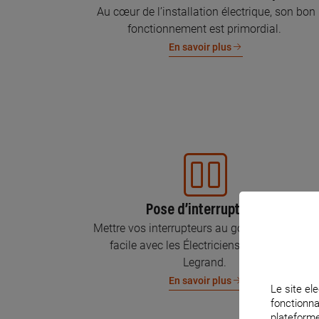
Au cœur de l’installation électrique, son bon
fonctionnement est primordial.
En savoir plus
Pose d’interrupteurs
Mettre vos interrupteurs au goût du jour, c’est
facile avec les Électriciens Certifiés par
Legrand.
En savoir plus
Le site ele
fonctionna
plateforme