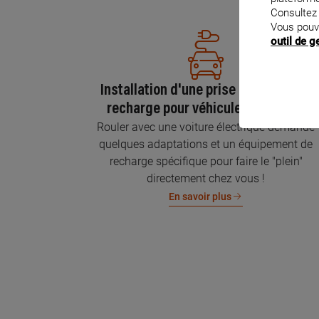
Consultez
Vous pouv
outil de 
Installation d'une prise GREEN'UP de
recharge pour véhicule électrique
Rouler avec une voiture électrique demande
quelques adaptations et un équipement de
recharge spécifique pour faire le "plein"
directement chez vous !
En savoir plus