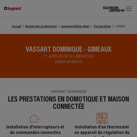
MENU
Accueil
Rechercher un électricien
Auvergne-Rhône-Alpes
Puy-de-Dôme
VASSART DOMINI
VASSART DOMINIQUE - GIMEAUX
11 AVENUE DE LA LIBERATION
63200 GIMEAUX
VASSART DOMINIQUE
LES PRESTATIONS EN DOMOTIQUE ET MAISON
CONNECTÉE
Installation d’interrupteurs et
Installation d’un thermostat
de commandes connectés
ou appareil de régulation du