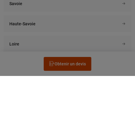
Savoie
Haute-Savoie
Loire
Obtenir un devis
Rechercher un électricien
Prestation
Questions fréquentes
Accéder au Legrand.fr