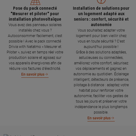
Pose du pack connecté
Installation de solutions pour
"Mesurer et piloter" pour
un logement adapté aux
installation photovoltaïque
seniors : confort, sécurité et
autonomie
Vous avez des panneaux solaires
installés chez vous ?
Vous souhaitez adapter votre
Autoconsommer facilement, c’est
logement pour bien vieillir chez
possible ! Avec le pack connecté
vous en toute sécurité ? C’est
Drivia with Netatmo « Mesurer et
aujourd’hui possible !
Piloter », suivez en temps réel votre
Grâce à des solutions adaptées,
production solaire et agissez sur
astucieuses ou connectées,
vos appareils énergivores afin de
améliorez votre confort, sécurisez
réduire vos factures d’électricité.
vos déplacements et gagnez en
autonomie au quotidien. Éclairage
En savoir plus
intelligent, détecteurs de présence,
pilotage à distance : adaptez votre
habitat pour renforcer votre
autonomie, faciliter vos gestes de
tous les jours et préserver votre
indépendance le plus longtemps
possible.
En savoir plus